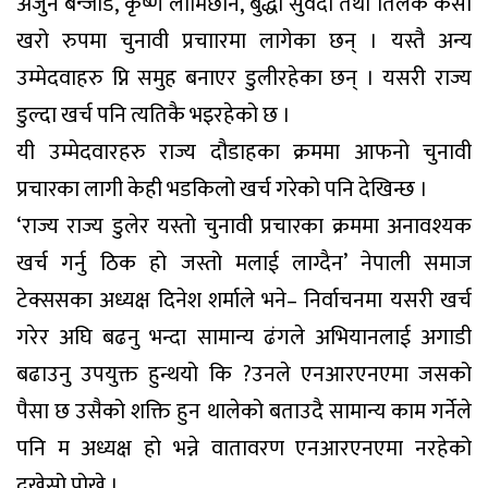
अर्जुन बन्जाडे, कृष्ण लामिछाने, बुद्धी सुवेदी तथा तिलक केसी
खरो रुपमा चुनावी प्रचाारमा लागेका छन् । यस्तै अन्य
उम्मेदवाहरु प्नि समुह बनाएर डुलीरहेका छन् । यसरी राज्य
डुल्दा खर्च पनि त्यतिकै भइरहेको छ ।
यी उम्मेदवारहरु राज्य दौडाहका क्रममा आफनो चुनावी
प्रचारका लागी केही भडकिलो खर्च गरेको पनि देखिन्छ ।
‘राज्य राज्य डुलेर यस्तो चुनावी प्रचारका क्रममा अनावश्यक
खर्च गर्नु ठिक हो जस्तो मलाई लाग्दैन’ नेपाली समाज
टेक्ससका अध्यक्ष दिनेश शर्माले भने– निर्वाचनमा यसरी खर्च
गरेर अघि बढनु भन्दा सामान्य ढंगले अभियानलाई अगाडी
बढाउनु उपयुक्त हुन्थयो कि ?उनले एनआरएनएमा जसको
पैसा छ उसैको शक्ति हुन थालेको बताउदै सामान्य काम गर्नेले
पनि म अध्यक्ष हो भन्ने वातावरण एनआरएनएमा नरहेको
दुखेसो पोखे ।