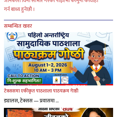
जानकारी विना साभार गरेको पाइएमा कानुनी कार्वाही
गर्न बाध्य हुनेछौ ।
सम्बन्धित खवर
टेक्ससमा एकीकृत पाठशाला पाठयक्रम गेाष्ठी
ड्यालस, टेक्सस — प्रवासमा ...