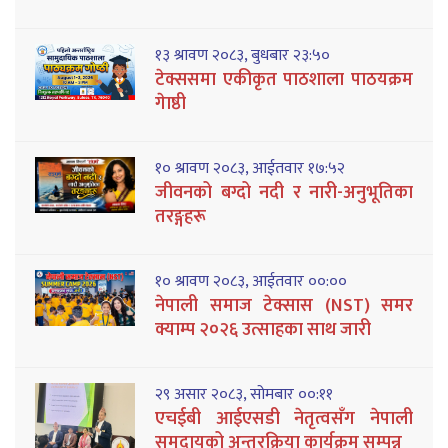
१३ श्रावण २०८३, बुधबार २३:५०
टेक्ससमा एकीकृत पाठशाला पाठयक्रम
गेाष्ठी
१० श्रावण २०८३, आईतवार १७:५२
जीवनको बग्दो नदी र नारी-अनुभूतिका
तरङ्गहरू
१० श्रावण २०८३, आईतवार ००:००
नेपाली समाज टेक्सास (NST) समर
क्याम्प २०२६ उत्साहका साथ जारी
२९ असार २०८३, सोमबार ००:११
एचईबी आईएसडी नेतृत्वसँग नेपाली
समुदायको अन्तरक्रिया कार्यक्रम सम्पन्न