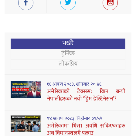
भर्खरै
ट्रेन्डिङ
लोकप्रिय
१६ श्रावण २०८३, शनिबार २०:४६
अमेरिकाको टेक्सस: किन बन्यो
नेपालीहरूको नयाँ ‘ड्रिम डेस्टिनेसन’?
१४ श्रावण २०८३, बिहीबार ०१:५५
अमेरिकामा भिसा अवधि सकिएकाहरू
अब विमानस्थलमै पक्राउ