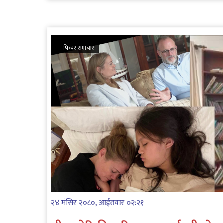
फिचर समाचार
२४ मंसिर २०८०, आईतवार ०२:२१