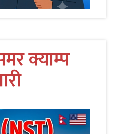
मर क्याम्प
ारी