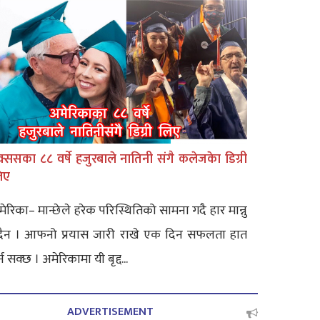
क्ससका ८८ वर्षे हजुरबाले नातिनी संगै कलेजकेा डिग्री
िए
ेरिका– मान्छेले हरेक परिस्थितिको सामना गदै हार मान्नु
ुदैन । आफनो प्रयास जारी राखे एक दिन सफलता हात
्न सक्छ । अमेरिकामा यी बृद्द...
ADVERTISEMENT