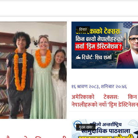
विचार
१६ श्रावण २०८३, शनिबार २०:४६
अमेरिकाको टेक्सस: किन
नेपालीहरूको नयाँ ‘ड्रिम डेस्टिनेसन
मुख्य खबर