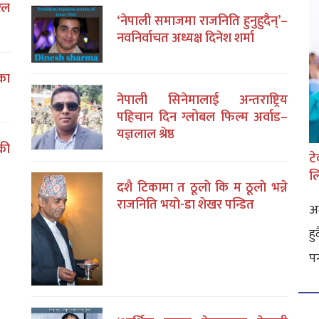
रल
‘नेपाली समाजमा राजनिति हुनुहुदैन्’–
नवनिर्वाचत अध्यक्ष दिनेश शर्मा
का
नेपाली सिनेमालाई अन्तराष्ट्रिय
पहिचान दिन ग्लोबल फिल्म अर्वाड–
यज्ञलाल श्रेष्ठ
की
टे
ल
दशै टिकामा त ठूलाे कि म ठूलाे भन्ने
राजनिति भयाे-डा शेखर पन्डित
अम
ह
पर