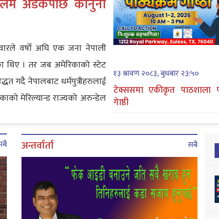
ेपालमै अडकेपछि कानुनी
वारले वर्षो अघि एक जना नेपाली
ा थिए । तर जब अमेरिकाको स्टेट
१३ श्रावण २०८३, बुधबार २३:५०
धत गदै नेपालबाट धर्मपुत्रीहरुलाई
टेक्ससमा एकीकृत पाठशाला प
ाको मेरिल्यान्ड राज्यको अरुन्डेल
गेाष्ठी
अन्तर्वार्ता
सबै
सबै