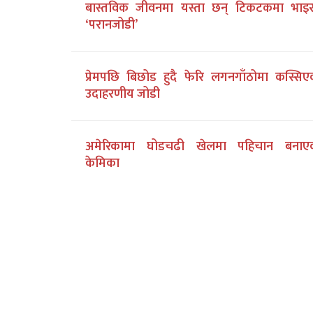
बास्तविक जीवनमा यस्ता छन् टिकटकमा भाइ
‘परानजोडी’
प्रेमपछि बिछोड हुदै फेरि लगनगाँठोमा कस्सिए
उदाहरणीय जोडी
अमेरिकामा घोडचढी खेलमा पहिचान बनाए
केमिका