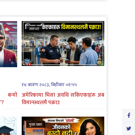
समाचार
१४ श्रावण २०८३, बिहीबार ०१:५५
 बन्यो
अमेरिकामा भिसा अवधि सकिएकाहरू अब
’?
विमानस्थलमै पक्राउ
मुख्य खबर