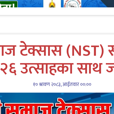
ाज टेक्सास (NST) स
२६ उत्साहका साथ ज
१० श्रावण २०८३, आईतवार ००:००