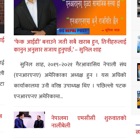
ाई
‘फेक आईडी’ बनाउने जती सबै खराब हुन, तिनीहरुलाई
कानुन अनुसार सजाय हुनुपर्छ,’ – सुनिल शाह
ाई
सुनिल शाह, २०१९–२०२१ गैरआवासिय नेपाली संघ
ली
(एनआरएनए) अमेरिकाका अध्यक्ष हुन । यस अघिको
टा
कार्याकालमा उनी वरिष्ठ उपाध्यक्ष थिए । पछिल्लो पटक
एनआरएनए अमेरिकामा...
्र
नेपालमा एमसीसी शुरुवातकाे
नालीबेली
व्