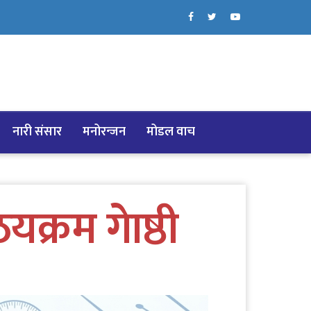
नारी संसार
मनोरन्जन
मोडल वाच
्रम गेाष्ठी