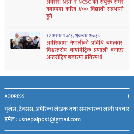
अवसर: NST र NCSC को संयुक्त समर
क्याम्पमा करिब ४०० विद्यार्थी सहभागी
हुने
१२ असार २०८३, शुक्रबार १७:३८
अमेरिकामा नेपालीको प्रविधि चमत्कार:
विश्वस्तरीय बायोमेट्रिक प्रणाली बनाएर
अन्तर्राष्ट्रिय बजारमा प्रतिस्पर्धा
ADDRESS
युलेस, टेक्सस, अमेरिका लेखक तथा समाचारका लागी पत्रचार
इमेल : usnepalpost@gmail.com