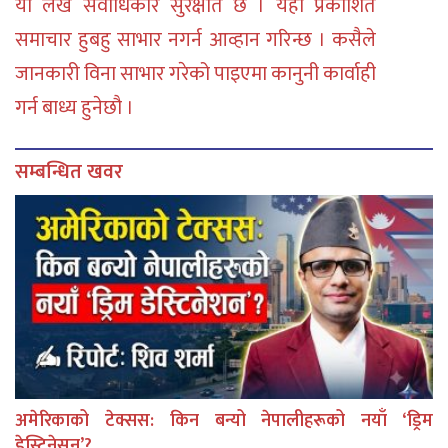
या लेख सर्वाधिकार सुरक्षीत छ । यहाँ प्रकाशित
समाचार हुबहु साभार नगर्न आव्हान गरिन्छ । कसैले
जानकारी विना साभार गरेको पाइएमा कानुनी कार्वाही
गर्न बाध्य हुनेछौ ।
सम्बन्धित खवर
अमेरिकाको टेक्सस: किन बन्यो नेपालीहरूको नयाँ ‘ड्रिम
डेस्टिनेसन’?