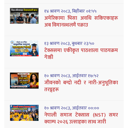
१४ श्रावण २०८३, बिहीबार ०१:५५
अमेरिकामा भिसा अवधि सकिएकाहरू
अब विमानस्थलमै पक्राउ
१३ श्रावण २०८३, बुधबार २३:५०
टेक्ससमा एकीकृत पाठशाला पाठयक्रम
गेाष्ठी
१० श्रावण २०८३, आईतवार १७:५२
जीवनको बग्दो नदी र नारी-अनुभूतिका
तरङ्गहरू
१० श्रावण २०८३, आईतवार ००:००
नेपाली समाज टेक्सास (NST) समर
क्याम्प २०२६ उत्साहका साथ जारी