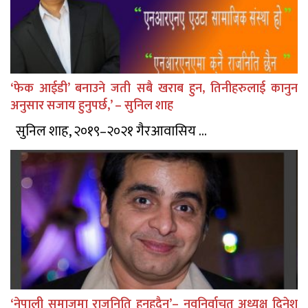
‘फेक आईडी’ बनाउने जती सबै खराब हुन, तिनीहरुलाई कानुन
अनुसार सजाय हुनुपर्छ,’ – सुनिल शाह
सुनिल शाह, २०१९–२०२१ गैरआवासिय ...
‘नेपाली समाजमा राजनिति हुनुहुदैन्’– नवनिर्वाचत अध्यक्ष दिनेश