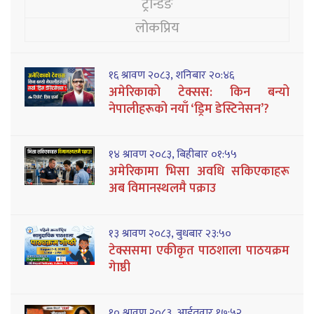
ट्रेन्डिङ
लोकप्रिय
१६ श्रावण २०८३, शनिबार २०:४६
अमेरिकाको टेक्सस: किन बन्यो
नेपालीहरूको नयाँ ‘ड्रिम डेस्टिनेसन’?
१४ श्रावण २०८३, बिहीबार ०१:५५
अमेरिकामा भिसा अवधि सकिएकाहरू
अब विमानस्थलमै पक्राउ
१३ श्रावण २०८३, बुधबार २३:५०
टेक्ससमा एकीकृत पाठशाला पाठयक्रम
गेाष्ठी
१० श्रावण २०८३, आईतवार १७:५२