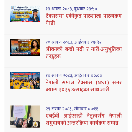
१३ श्रावण २०८३, बुधबार २३:५०
टेक्ससमा एकीकृत पाठशाला पाठयक्रम
गेाष्ठी
१० श्रावण २०८३, आईतवार १७:५२
जीवनको बग्दो नदी र नारी-अनुभूतिका
तरङ्गहरू
१० श्रावण २०८३, आईतवार ००:००
नेपाली समाज टेक्सास (NST) समर
क्याम्प २०२६ उत्साहका साथ जारी
२९ असार २०८३, सोमबार ००:११
एचईबी आईएसडी नेतृत्वसँग नेपाली
समुदायको अन्तरक्रिया कार्यक्रम सम्पन्न