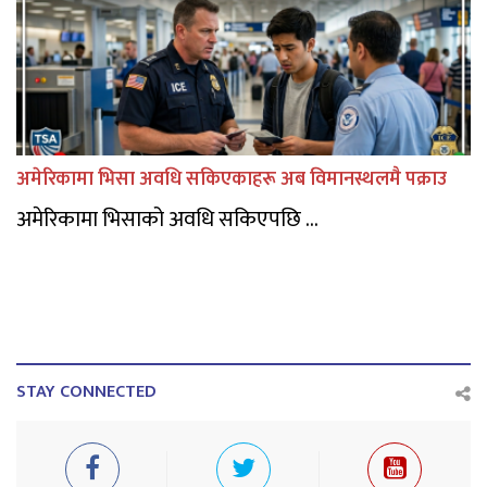
अमेरिकामा भिसा अवधि सकिएकाहरू अब विमानस्थलमै पक्राउ
अमेरिकामा भिसाको अवधि सकिएपछि ...
STAY CONNECTED