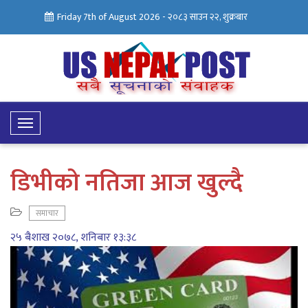
Friday 7th of August 2026 -
२०८३ साउन २२, शुक्रबार
Toggle
Navigation
डिभीको नतिजा आज खुल्दै
समाचार
२५ बैशाख २०७८, शनिबार १३:३८