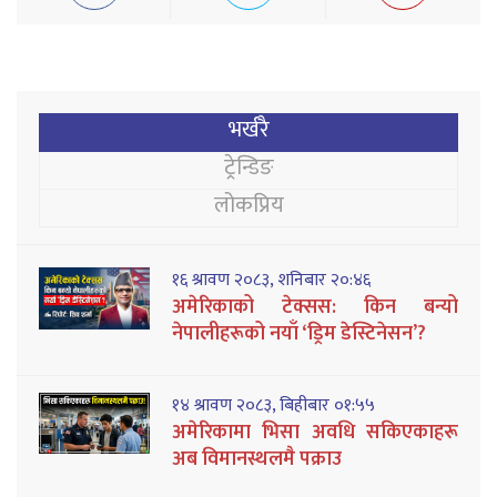
भर्खरै
ट्रेन्डिङ
लोकप्रिय
१६ श्रावण २०८३, शनिबार २०:४६
अमेरिकाको टेक्सस: किन बन्यो
नेपालीहरूको नयाँ ‘ड्रिम डेस्टिनेसन’?
१४ श्रावण २०८३, बिहीबार ०१:५५
अमेरिकामा भिसा अवधि सकिएकाहरू
अब विमानस्थलमै पक्राउ