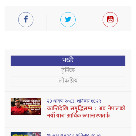
भर्खरै
ट्रेन्डिङ
लोकप्रिय
२३ श्रावण २०८३, शनिबार १६:२५
क्रान्तिदेखि समृद्धिसम्म : अब नेपालको
नयाँ यात्रा आर्थिक रूपान्तरणतर्फ
१६ श्रावण २०८३, शनिबार २०:४६