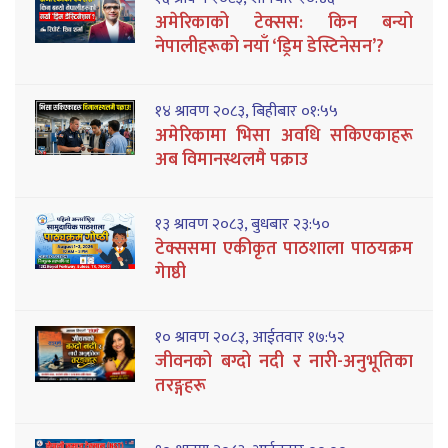
अमेरिकाको टेक्सस: किन बन्यो
नेपालीहरूको नयाँ ‘ड्रिम डेस्टिनेसन’?
१४ श्रावण २०८३, बिहीबार ०१:५५
अमेरिकामा भिसा अवधि सकिएकाहरू
अब विमानस्थलमै पक्राउ
१३ श्रावण २०८३, बुधबार २३:५०
टेक्ससमा एकीकृत पाठशाला पाठयक्रम
गेाष्ठी
१० श्रावण २०८३, आईतवार १७:५२
जीवनको बग्दो नदी र नारी-अनुभूतिका
तरङ्गहरू