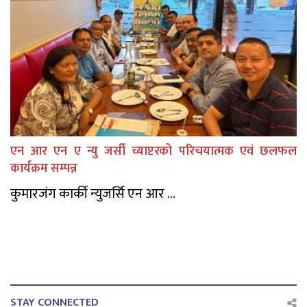
एन आर एन ए न्यु जर्सी च्याप्टरको परिचयात्मक एवं छलफल
कार्यक्रम सम्पन्न
कुमारजंग कार्की न्युजर्सि एन आर ...
STAY CONNECTED