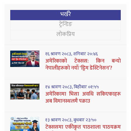
भर्खरै
ट्रेन्डिङ
लोकप्रिय
१६ श्रावण २०८३, शनिबार २०:४६
अमेरिकाको टेक्सस: किन बन्यो
नेपालीहरूको नयाँ ‘ड्रिम डेस्टिनेसन’?
१४ श्रावण २०८३, बिहीबार ०१:५५
अमेरिकामा भिसा अवधि सकिएकाहरू
अब विमानस्थलमै पक्राउ
१३ श्रावण २०८३, बुधबार २३:५०
टेक्ससमा एकीकृत पाठशाला पाठयक्रम