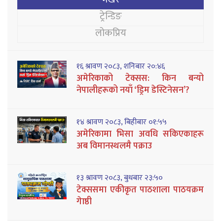
ट्रेन्डिङ
लोकप्रिय
१६ श्रावण २०८३, शनिबार २०:४६
अमेरिकाको टेक्सस: किन बन्यो
नेपालीहरूको नयाँ ‘ड्रिम डेस्टिनेसन’?
१४ श्रावण २०८३, बिहीबार ०१:५५
अमेरिकामा भिसा अवधि सकिएकाहरू
अब विमानस्थलमै पक्राउ
१३ श्रावण २०८३, बुधबार २३:५०
टेक्ससमा एकीकृत पाठशाला पाठयक्रम
गेाष्ठी