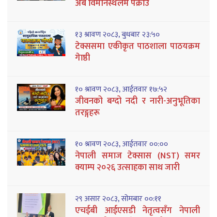
अब विमानस्थलमै पक्राउ
१३ श्रावण २०८३, बुधबार २३:५०
टेक्ससमा एकीकृत पाठशाला पाठयक्रम
गेाष्ठी
१० श्रावण २०८३, आईतवार १७:५२
जीवनको बग्दो नदी र नारी-अनुभूतिका
तरङ्गहरू
१० श्रावण २०८३, आईतवार ००:००
नेपाली समाज टेक्सास (NST) समर
क्याम्प २०२६ उत्साहका साथ जारी
२९ असार २०८३, सोमबार ००:११
एचईबी आईएसडी नेतृत्वसँग नेपाली