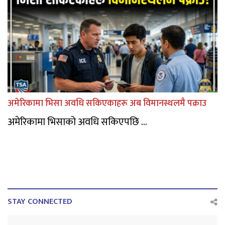
अमेरिकामा भिसा अवधि सकिएकाहरू अब विमानस्थलमै पक्राउ
अमेरिकामा भिसाको अवधि सकिएपछि ...
STAY CONNECTED