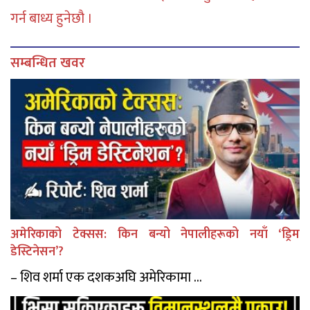
गर्न बाध्य हुनेछौ ।
सम्बन्धित खवर
अमेरिकाको टेक्सस: किन बन्यो नेपालीहरूको नयाँ ‘ड्रिम
डेस्टिनेसन’?
– शिव शर्मा एक दशकअघि अमेरिकामा ...