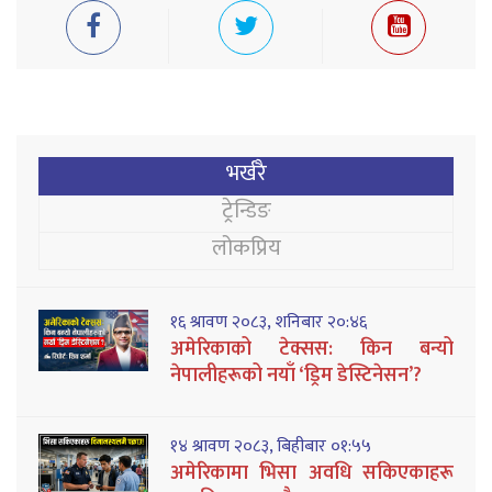
भर्खरै
ट्रेन्डिङ
लोकप्रिय
१६ श्रावण २०८३, शनिबार २०:४६
अमेरिकाको टेक्सस: किन बन्यो
नेपालीहरूको नयाँ ‘ड्रिम डेस्टिनेसन’?
१४ श्रावण २०८३, बिहीबार ०१:५५
अमेरिकामा भिसा अवधि सकिएकाहरू