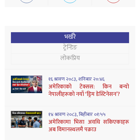
भर्खरै
ट्रेन्डिङ
लोकप्रिय
१६ श्रावण २०८३, शनिबार २०:४६
अमेरिकाको टेक्सस: किन बन्यो
नेपालीहरूको नयाँ ‘ड्रिम डेस्टिनेसन’?
१४ श्रावण २०८३, बिहीबार ०१:५५
अमेरिकामा भिसा अवधि सकिएकाहरू
अब विमानस्थलमै पक्राउ