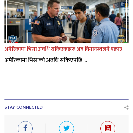
अमेरिकामा भिसा अवधि सकिएकाहरू अब विमानस्थलमै पक्राउ
अमेरिकामा भिसाको अवधि सकिएपछि ...
STAY CONNECTED