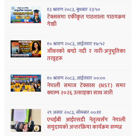
१३ श्रावण २०८३, बुधबार २३:५०
टेक्ससमा एकीकृत पाठशाला पाठयक्रम
गेाष्ठी
१० श्रावण २०८३, आईतवार १७:५२
जीवनको बग्दो नदी र नारी-अनुभूतिका
तरङ्गहरू
१० श्रावण २०८३, आईतवार ००:००
नेपाली समाज टेक्सास (NST) समर
क्याम्प २०२६ उत्साहका साथ जारी
२९ असार २०८३, सोमबार ००:११
एचईबी आईएसडी नेतृत्वसँग नेपाली
समुदायको अन्तरक्रिया कार्यक्रम सम्पन्न