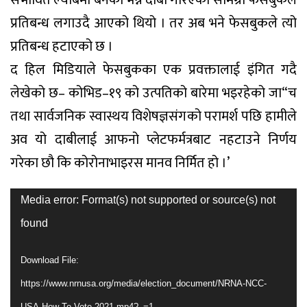
प्रतिबन्ध लगाउदै आएको थियो । तर अब भने फेसबुकले त्यो
प्रतिबन्ध हटाएको छ ।
द हिल मिडियाले फेसबुकका एक प्रवक्तालाई इंगित गदै
लेखेको छ– कोभिड–१९ को उत्पतिको बारेमा भइरहेको जा“च
तथा सार्वजनिक स्वास्थय विशेषज्ञसंगको परामर्श पछि हामीले
अव यो दाबीलाई आफनो प्लेटफर्मत्रबाट नहटाउने निर्णय
गरेका छौ कि कोरोनाभाइरस मानव निर्मित हो ।’
Video
Media error: Format(s) not supported or source(s) not
Player
found
Download File:
https://www.nrnusa.org/media/election_document/NRNA-NCC-
USA-How-To-Vote-2021.mp4?_=1