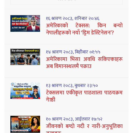
१६ श्रावण २०८३, शनिबार २०:४६
अमेरिकाको टेक्सस: किन बन्यो
नेपालीहरूको नयाँ ‘ड्रिम डेस्टिनेसन’?
१४ श्रावण २०८३, बिहीबार ०१:५५
अमेरिकामा भिसा अवधि सकिएकाहरू
अब विमानस्थलमै पक्राउ
१३ श्रावण २०८३, बुधबार २३:५०
टेक्ससमा एकीकृत पाठशाला पाठयक्रम
गेाष्ठी
१० श्रावण २०८३, आईतवार १७:५२
जीवनको बग्दो नदी र नारी-अनुभूतिका