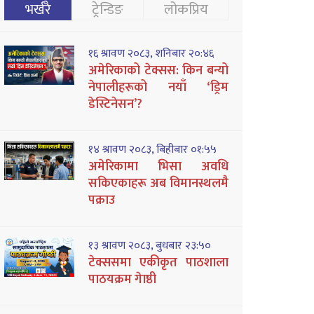
भर्खरै
ट्रेन्डिङ
लोकप्रिय
१६ श्रावण २०८३, शनिबार २०:४६
अमेरिकाको टेक्सस: किन बन्यो
नेपालीहरूको नयाँ ‘ड्रिम
डेस्टिनेसन’?
१४ श्रावण २०८३, बिहीबार ०१:५५
अमेरिकामा भिसा अवधि
सकिएकाहरू अब विमानस्थलमै
पक्राउ
१३ श्रावण २०८३, बुधबार २३:५०
टेक्ससमा एकीकृत पाठशाला
पाठयक्रम गेाष्ठी