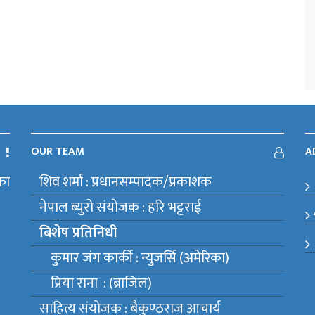
OUR TEAM
A
का
शिव शर्मा : प्रधानसम्पादक/प्रकाशक
m
नेपाल ब्युराे संयाेजक : हरि भट्टराई
बिशेष प्रतिनिधी
कुमार जंग कार्की : न्युजर्सि (अमेरिका)
प्रिया राना : (ब्राजिल)
साहित्य संयाेजक : बैकुण्ठराज आचार्य