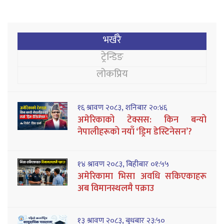
भर्खरै
ट्रेन्डिङ
लोकप्रिय
१६ श्रावण २०८३, शनिबार २०:४६
अमेरिकाको टेक्सस: किन बन्यो
नेपालीहरूको नयाँ ‘ड्रिम डेस्टिनेसन’?
१४ श्रावण २०८३, बिहीबार ०१:५५
अमेरिकामा भिसा अवधि सकिएकाहरू
अब विमानस्थलमै पक्राउ
१३ श्रावण २०८३, बुधबार २३:५०