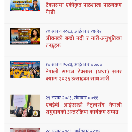
टेक्ससमा एकीकृत पाठशाला पाठयक्रम
गेाष्ठी
१० श्रावण २०८३, आईतवार १७:५२
जीवनको बग्दो नदी र नारी-अनुभूतिका
तरङ्गहरू
१० श्रावण २०८३, आईतवार ००:००
नेपाली समाज टेक्सास (NST) समर
क्याम्प २०२६ उत्साहका साथ जारी
२९ असार २०८३, सोमबार ००:११
एचईबी आईएसडी नेतृत्वसँग नेपाली
समुदायको अन्तरक्रिया कार्यक्रम सम्पन्न
२८ असार २०८३, आईतवार २२:०१