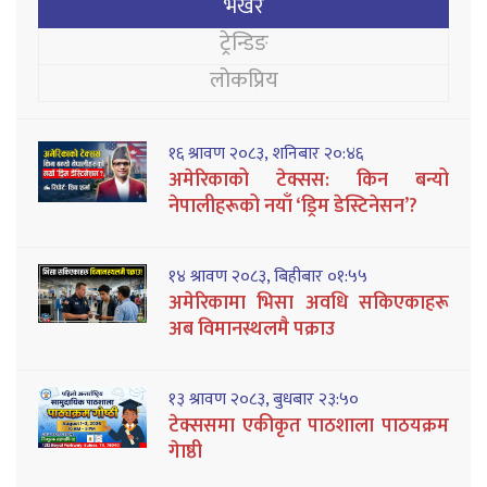
भर्खरै
ट्रेन्डिङ
लोकप्रिय
१६ श्रावण २०८३, शनिबार २०:४६
अमेरिकाको टेक्सस: किन बन्यो
नेपालीहरूको नयाँ ‘ड्रिम डेस्टिनेसन’?
१४ श्रावण २०८३, बिहीबार ०१:५५
अमेरिकामा भिसा अवधि सकिएकाहरू
अब विमानस्थलमै पक्राउ
१३ श्रावण २०८३, बुधबार २३:५०
टेक्ससमा एकीकृत पाठशाला पाठयक्रम
गेाष्ठी