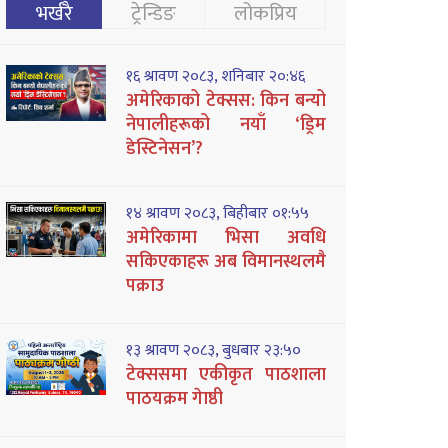
भर्खरै
ट्रेन्डिङ
लोकप्रिय
१६ श्रावण २०८३, शनिबार २०:४६
अमेरिकाको टेक्सस: किन बन्यो
नेपालीहरूको नयाँ ‘ड्रिम
डेस्टिनेसन’?
१४ श्रावण २०८३, बिहीबार ०१:५५
अमेरिकामा भिसा अवधि
सकिएकाहरू अब विमानस्थलमै
पक्राउ
१३ श्रावण २०८३, बुधबार २३:५०
टेक्ससमा एकीकृत पाठशाला
पाठयक्रम गेाष्ठी