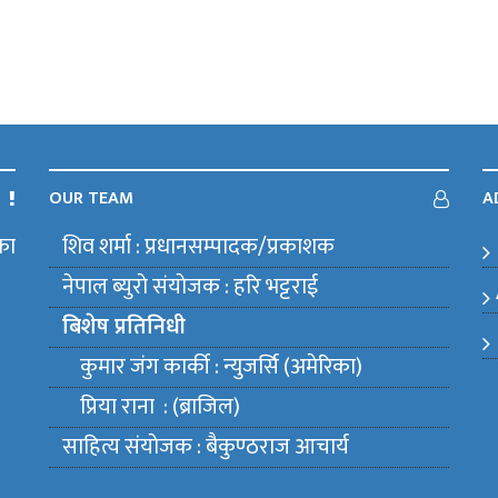
OUR TEAM
A
का
शिव शर्मा : प्रधानसम्पादक/प्रकाशक
m
नेपाल ब्युराे संयाेजक : हरि भट्टराई
बिशेष प्रतिनिधी
कुमार जंग कार्की : न्युजर्सि (अमेरिका)
प्रिया राना : (ब्राजिल)
साहित्य संयाेजक : बैकुण्ठराज आचार्य