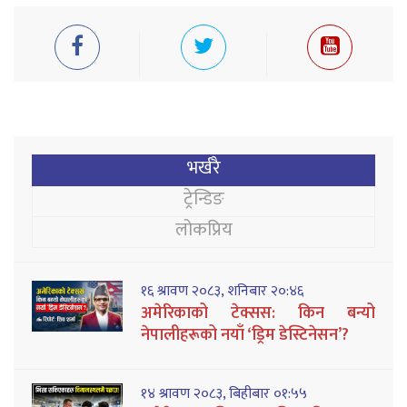
भर्खरै
ट्रेन्डिङ
लोकप्रिय
१६ श्रावण २०८३, शनिबार २०:४६
अमेरिकाको टेक्सस: किन बन्यो
नेपालीहरूको नयाँ ‘ड्रिम डेस्टिनेसन’?
१४ श्रावण २०८३, बिहीबार ०१:५५