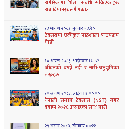
अमेरिकामा भिसा अवधि सकिएकाहरू
अब विमानस्थलमै पक्राउ
१३ श्रावण २०८३, बुधबार २३:५०
टेक्ससमा एकीकृत पाठशाला पाठयक्रम
गेाष्ठी
१० श्रावण २०८३, आईतवार १७:५२
जीवनको बग्दो नदी र नारी-अनुभूतिका
तरङ्गहरू
१० श्रावण २०८३, आईतवार ००:००
नेपाली समाज टेक्सास (NST) समर
क्याम्प २०२६ उत्साहका साथ जारी
२९ असार २०८३, सोमबार ००:११