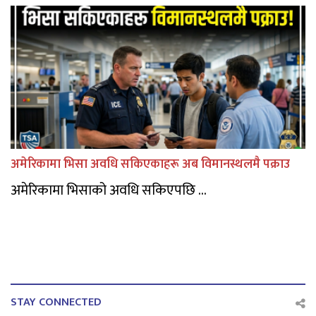
अमेरिकामा भिसा अवधि सकिएकाहरू अब विमानस्थलमै पक्राउ
अमेरिकामा भिसाको अवधि सकिएपछि ...
STAY CONNECTED