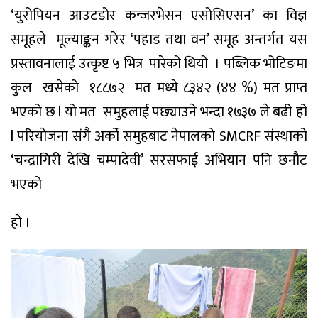
‘युरोपियन आउटडोर कन्जरभेसन एसोसिएसन’ का विज्ञ
समूहले
मूल्याङ्कन गरेर ‘पहाड तथा वन’ समूह अन्तर्गत यस
प्रस्तावनालाई उत्कृष्ट ५ भित्र
पारेको थियो
। पब्लिक भोटिङमा
कुल खसेको
१८८७२
मत मध्ये ८३४२ (४४ %) मत प्राप्त
भएको छ l यो मत
समुहलाई पछ्याउने भन्दा १७३७ ले बढी हो
l परियाेजना संगै अर्को समुहबाट नेपालको SMCRF संस्थाको
‘चन्द्रागिरी देखि चम्पादेवी’ सरसफाई अभियान पनि छनौट
भएको
हाे ।