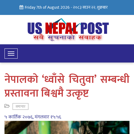
Friday 7th of August 2026 -
२०८३ साउन २२, शुक्रबार
Toggle
Navigation
नेपालको ‘ध्वाँसे चितुवा’ सम्बन्धी
प्रस्तावना बिश्वमै उत्कृष्ट
समाचार
५ कार्तिक २०७६, मंगलवार १५:५६