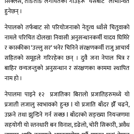
सिक्लेस, ताङतीङ लगायतका गाउँहरू
यसबाट
लाभान्वित
हुनेछन् ।
नेपालको तर्फबाट सो परियोजनाको नेतृत्व ध्वाँसे चितुवाको
नामले परिचित दोलखा निवासी अनुसन्धानकर्मी यादव घिमिरे
र कास्कीका ‘उल्लु सर‘ भनेर चिनिने संरक्षणकर्मी राजु आचार्य
सहितको समूहले गरिरहेका छन् । दुवै जना नेपाल भित्र र
बाहिर वन्यजन्तुको अनुसन्धान र संरक्षणका काममा स्थापित
नाम हाे ।
नेपालमा पाइने १२
प्रजातिका बिरालो प्रजातिहरुमध्ये यो
प्रजाती लजालु स्वभावको हुन्छ l यो प्रजाति बाँदर झैँ चढने,
उफ्रने तथा झुन्डिने गर्न सक्छ l बाँदरको सङ्ख्या नियन्त्रणमा
सहयोगी यो स्तनधारी बन विनाश, डढेलो, चोरी सिकारी, अवैध