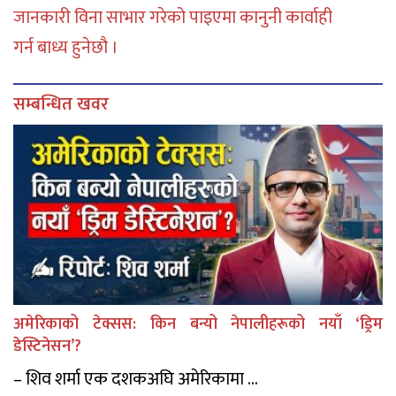
जानकारी विना साभार गरेको पाइएमा कानुनी कार्वाही
गर्न बाध्य हुनेछौ ।
सम्बन्धित खवर
अमेरिकाको टेक्सस: किन बन्यो नेपालीहरूको नयाँ ‘ड्रिम
डेस्टिनेसन’?
– शिव शर्मा एक दशकअघि अमेरिकामा ...