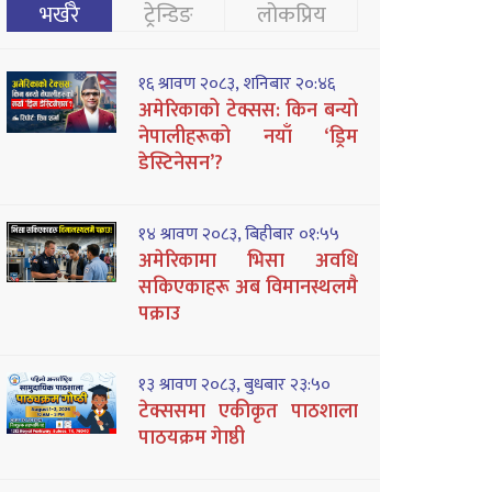
भर्खरै
ट्रेन्डिङ
लोकप्रिय
१६ श्रावण २०८३, शनिबार २०:४६
अमेरिकाको टेक्सस: किन बन्यो
नेपालीहरूको नयाँ ‘ड्रिम
डेस्टिनेसन’?
१४ श्रावण २०८३, बिहीबार ०१:५५
अमेरिकामा भिसा अवधि
सकिएकाहरू अब विमानस्थलमै
पक्राउ
१३ श्रावण २०८३, बुधबार २३:५०
टेक्ससमा एकीकृत पाठशाला
पाठयक्रम गेाष्ठी