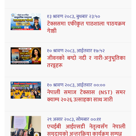
१३ श्रावण २०८३, बुधबार २३:५०
टेक्ससमा एकीकृत पाठशाला पाठयक्रम
गेाष्ठी
१० श्रावण २०८३, आईतवार १७:५२
जीवनको बग्दो नदी र नारी-अनुभूतिका
तरङ्गहरू
१० श्रावण २०८३, आईतवार ००:००
नेपाली समाज टेक्सास (NST) समर
क्याम्प २०२६ उत्साहका साथ जारी
२९ असार २०८३, सोमबार ००:११
एचईबी आईएसडी नेतृत्वसँग नेपाली
समुदायको अन्तरक्रिया कार्यक्रम सम्पन्न