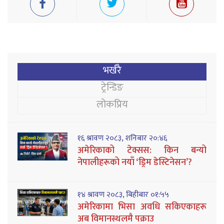
भर्खरै
ट्रेन्डिङ
लोकप्रिय
१६ श्रावण २०८३, शनिबार २०:४६
अमेरिकाको टेक्सस: किन बन्यो
नेपालीहरूको नयाँ ‘ड्रिम डेस्टिनेसन’?
१४ श्रावण २०८३, बिहीबार ०१:५५
अमेरिकामा भिसा अवधि सकिएकाहरू
अब विमानस्थलमै पक्राउ