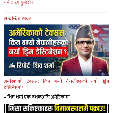
गर्न बाध्य हुनेछौ ।
सम्बन्धित खवर
अमेरिकाको टेक्सस: किन बन्यो नेपालीहरूको नयाँ ‘ड्रिम
डेस्टिनेसन’?
– शिव शर्मा एक दशकअघि अमेरिकामा ...