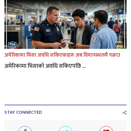
अमेरिकामा भिसा अवधि सकिएकाहरू अब विमानस्थलमै पक्राउ
अमेरिकामा भिसाको अवधि सकिएपछि ...
STAY CONNECTED