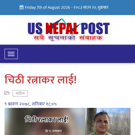
Friday 7th of August 2026 -
२०८३ साउन २२, शुक्रबार
Toggle
Navigation
चिठी रत्नाकर लाई!
साहित्य
९ श्रावण २०७८, शनिबार १८:०५