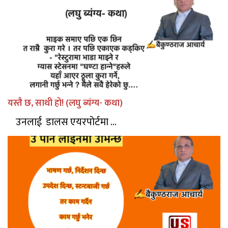
यस्तै छ, साथी हो! (लघु ब्यंग्य- कथा)
उनलाई डालस एयरपोर्टमा ...