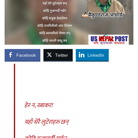
Facebook
Twitter
LinkedIn
हेर
न
,
रत्नाकर
!
यहाँ
धेरै
लुटेराहरु
छन्