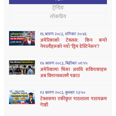
ट्रेन्डिङ
लोकप्रिय
१६ श्रावण २०८३, शनिबार २०:४६
अमेरिकाको टेक्सस: किन बन्यो
नेपालीहरूको नयाँ ‘ड्रिम डेस्टिनेसन’?
१४ श्रावण २०८३, बिहीबार ०१:५५
अमेरिकामा भिसा अवधि सकिएकाहरू
अब विमानस्थलमै पक्राउ
१३ श्रावण २०८३, बुधबार २३:५०
टेक्ससमा एकीकृत पाठशाला पाठयक्रम
गेाष्ठी