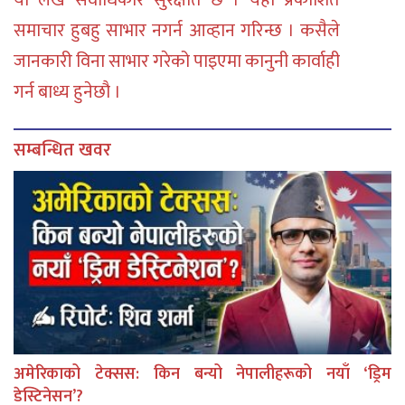
या लेख सर्वाधिकार सुरक्षीत छ । यहाँ प्रकाशित
समाचार हुबहु साभार नगर्न आव्हान गरिन्छ । कसैले
जानकारी विना साभार गरेको पाइएमा कानुनी कार्वाही
गर्न बाध्य हुनेछौ ।
सम्बन्धित खवर
अमेरिकाको टेक्सस: किन बन्यो नेपालीहरूको नयाँ ‘ड्रिम
डेस्टिनेसन’?