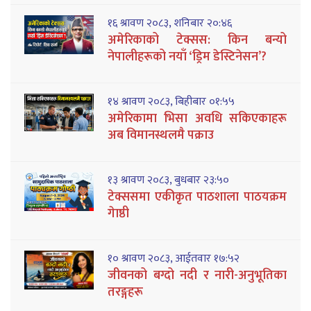
१६ श्रावण २०८३, शनिबार २०:४६
अमेरिकाको टेक्सस: किन बन्यो
नेपालीहरूको नयाँ ‘ड्रिम डेस्टिनेसन’?
१४ श्रावण २०८३, बिहीबार ०१:५५
अमेरिकामा भिसा अवधि सकिएकाहरू
अब विमानस्थलमै पक्राउ
१३ श्रावण २०८३, बुधबार २३:५०
टेक्ससमा एकीकृत पाठशाला पाठयक्रम
गेाष्ठी
१० श्रावण २०८३, आईतवार १७:५२
जीवनको बग्दो नदी र नारी-अनुभूतिका
तरङ्गहरू