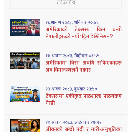
लोकप्रिय
१६ श्रावण २०८३, शनिबार २०:४६
अमेरिकाको टेक्सस: किन बन्यो
नेपालीहरूको नयाँ ‘ड्रिम डेस्टिनेसन’?
१४ श्रावण २०८३, बिहीबार ०१:५५
अमेरिकामा भिसा अवधि सकिएकाहरू
अब विमानस्थलमै पक्राउ
१३ श्रावण २०८३, बुधबार २३:५०
टेक्ससमा एकीकृत पाठशाला पाठयक्रम
गेाष्ठी
१० श्रावण २०८३, आईतवार १७:५२
जीवनको बग्दो नदी र नारी-अनुभूतिका