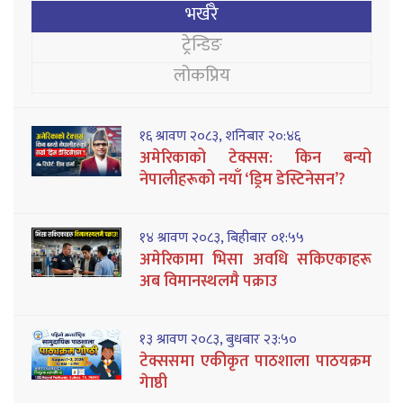
भर्खरै
ट्रेन्डिङ
लोकप्रिय
१६ श्रावण २०८३, शनिबार २०:४६
अमेरिकाको टेक्सस: किन बन्यो
नेपालीहरूको नयाँ ‘ड्रिम डेस्टिनेसन’?
१४ श्रावण २०८३, बिहीबार ०१:५५
अमेरिकामा भिसा अवधि सकिएकाहरू
अब विमानस्थलमै पक्राउ
१३ श्रावण २०८३, बुधबार २३:५०
टेक्ससमा एकीकृत पाठशाला पाठयक्रम
गेाष्ठी