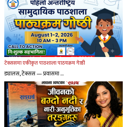
टेक्ससमा एकीकृत पाठशाला पाठयक्रम गेाष्ठी
ड्यालस, टेक्सस — प्रवासमा ...