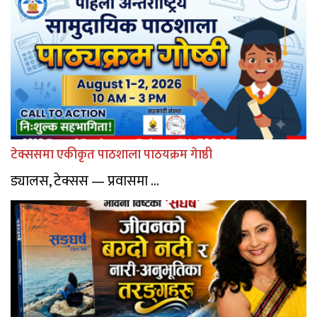
टेक्ससमा एकीकृत पाठशाला पाठयक्रम गेाष्ठी
ड्यालस, टेक्सस — प्रवासमा ...