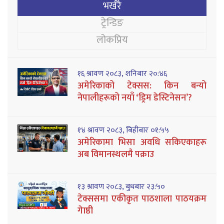
भर्खरै
ट्रेन्डिङ
लोकप्रिय
१६ श्रावण २०८३, शनिबार २०:४६
अमेरिकाको टेक्सस: किन बन्यो
नेपालीहरूको नयाँ ‘ड्रिम डेस्टिनेसन’?
१४ श्रावण २०८३, बिहीबार ०१:५५
अमेरिकामा भिसा अवधि सकिएकाहरू
अब विमानस्थलमै पक्राउ
१३ श्रावण २०८३, बुधबार २३:५०
टेक्ससमा एकीकृत पाठशाला पाठयक्रम
गेाष्ठी