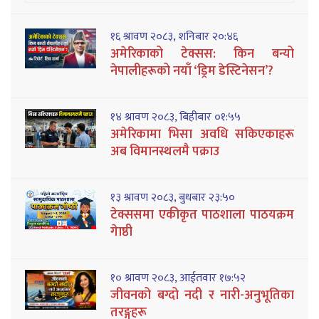
१६ श्रावण २०८३, शनिबार २०:४६
अमेरिकाको टेक्सस: किन बन्यो
नेपालीहरूको नयाँ ‘ड्रिम डेस्टिनेसन’?
१४ श्रावण २०८३, बिहीबार ०१:५५
अमेरिकामा भिसा अवधि सकिएकाहरू
अब विमानस्थलमै पक्राउ
१३ श्रावण २०८३, बुधबार २३:५०
टेक्ससमा एकीकृत पाठशाला पाठयक्रम
गेाष्ठी
१० श्रावण २०८३, आईतवार १७:५२
जीवनको बग्दो नदी र नारी-अनुभूतिका
तरङ्गहरू