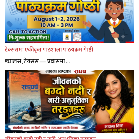
टेक्ससमा एकीकृत पाठशाला पाठयक्रम गेाष्ठी
ड्यालस, टेक्सस — प्रवासमा ...