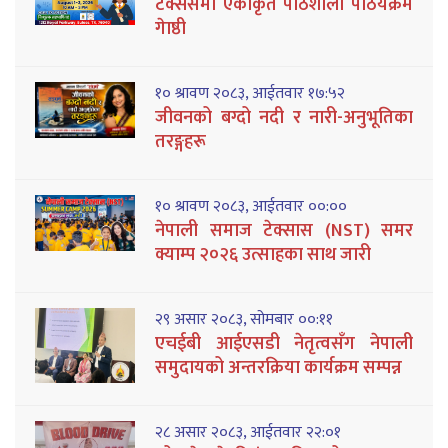
टेक्ससमा एकीकृत पाठशाला पाठयक्रम
गेाष्ठी
१० श्रावण २०८३, आईतवार १७:५२
जीवनको बग्दो नदी र नारी-अनुभूतिका
तरङ्गहरू
१० श्रावण २०८३, आईतवार ००:००
नेपाली समाज टेक्सास (NST) समर
क्याम्प २०२६ उत्साहका साथ जारी
२९ असार २०८३, सोमबार ००:११
एचईबी आईएसडी नेतृत्वसँग नेपाली
समुदायको अन्तरक्रिया कार्यक्रम सम्पन्न
२८ असार २०८३, आईतवार २२:०१