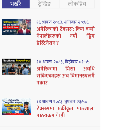
भर्खरै
ट्रेन्डिङ
लोकप्रिय
१६ श्रावण २०८३, शनिबार २०:४६
अमेरिकाको टेक्सस: किन बन्यो
नेपालीहरूको नयाँ ‘ड्रिम
डेस्टिनेसन’?
१४ श्रावण २०८३, बिहीबार ०१:५५
अमेरिकामा भिसा अवधि
सकिएकाहरू अब विमानस्थलमै
पक्राउ
१३ श्रावण २०८३, बुधबार २३:५०
टेक्ससमा एकीकृत पाठशाला
पाठयक्रम गेाष्ठी