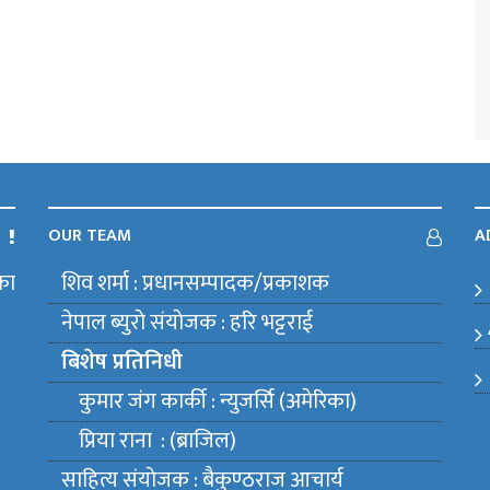
OUR TEAM
A
का
शिव शर्मा : प्रधानसम्पादक/प्रकाशक
m
नेपाल ब्युराे संयाेजक : हरि भट्टराई
बिशेष प्रतिनिधी
कुमार जंग कार्की : न्युजर्सि (अमेरिका)
प्रिया राना : (ब्राजिल)
साहित्य संयाेजक : बैकुण्ठराज आचार्य