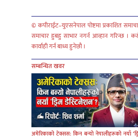
© कपीराईट–युएसनेपाल पोष्टमा प्रकाशित समाचार
समाचार हुबहु साभार नगर्न आव्हान गरिन्छ । क
कार्वाही गर्न बाध्य हुनेछौ ।
सम्बन्धित खवर
अमेरिकाको टेक्सस: किन बन्यो नेपालीहरूको नयाँ ‘ड्र