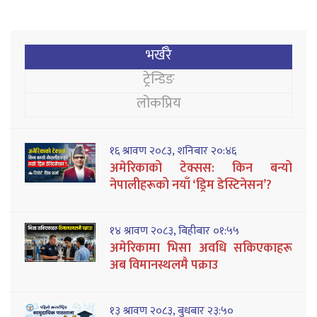
भर्खरै
ट्रेन्डिङ
लोकप्रिय
१६ श्रावण २०८३, शनिबार २०:४६
अमेरिकाको टेक्सस: किन बन्यो
नेपालीहरूको नयाँ ‘ड्रिम डेस्टिनेसन’?
१४ श्रावण २०८३, बिहीबार ०१:५५
अमेरिकामा भिसा अवधि सकिएकाहरू
अब विमानस्थलमै पक्राउ
१३ श्रावण २०८३, बुधबार २३:५०