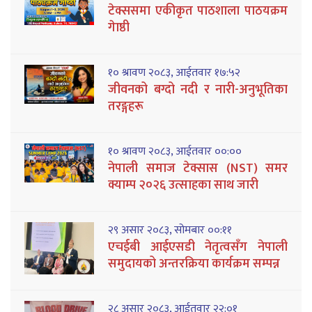
टेक्ससमा एकीकृत पाठशाला पाठयक्रम
गेाष्ठी
१० श्रावण २०८३, आईतवार १७:५२
जीवनको बग्दो नदी र नारी-अनुभूतिका
तरङ्गहरू
१० श्रावण २०८३, आईतवार ००:००
नेपाली समाज टेक्सास (NST) समर
क्याम्प २०२६ उत्साहका साथ जारी
२९ असार २०८३, सोमबार ००:११
एचईबी आईएसडी नेतृत्वसँग नेपाली
समुदायको अन्तरक्रिया कार्यक्रम सम्पन्न
२८ असार २०८३, आईतवार २२:०१