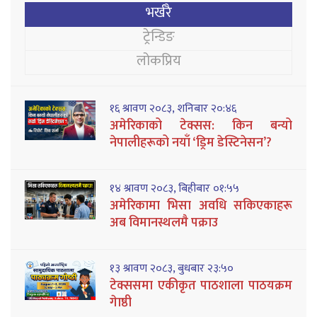
भर्खरै
ट्रेन्डिङ
लोकप्रिय
१६ श्रावण २०८३, शनिबार २०:४६
अमेरिकाको टेक्सस: किन बन्यो
नेपालीहरूको नयाँ ‘ड्रिम डेस्टिनेसन’?
१४ श्रावण २०८३, बिहीबार ०१:५५
अमेरिकामा भिसा अवधि सकिएकाहरू
अब विमानस्थलमै पक्राउ
१३ श्रावण २०८३, बुधबार २३:५०
टेक्ससमा एकीकृत पाठशाला पाठयक्रम
गेाष्ठी