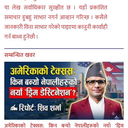
या लेख सर्वाधिकार सुरक्षीत छ । यहाँ प्रकाशित
समाचार हुबहु साभार नगर्न आव्हान गरिन्छ । कसैले
जानकारी विना साभार गरेको पाइएमा कानुनी कार्वाही
गर्न बाध्य हुनेछौ ।
सम्बन्धित खवर
अमेरिकाको टेक्सस: किन बन्यो नेपालीहरूको नयाँ ‘ड्रिम