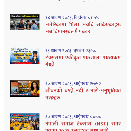
१४ श्रावण २०८३, बिहीबार ०१:५५
अमेरिकामा भिसा अवधि सकिएकाहरू
अब विमानस्थलमै पक्राउ
१३ श्रावण २०८३, बुधबार २३:५०
टेक्ससमा एकीकृत पाठशाला पाठयक्रम
गेाष्ठी
१० श्रावण २०८३, आईतवार १७:५२
जीवनको बग्दो नदी र नारी-अनुभूतिका
तरङ्गहरू
१० श्रावण २०८३, आईतवार ००:००
नेपाली समाज टेक्सास (NST) समर
क्याम्प २०२६ उत्साहका साथ जारी