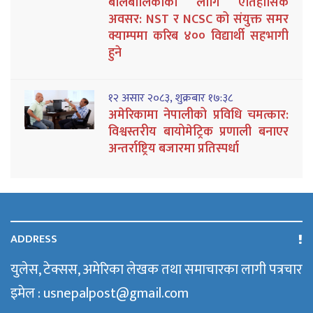
बालबालिकाका लागि ऐतिहासिक
अवसर: NST र NCSC को संयुक्त समर
क्याम्पमा करिब ४०० विद्यार्थी सहभागी
हुने
१२ असार २०८३, शुक्रबार १७:३८
अमेरिकामा नेपालीको प्रविधि चमत्कार:
विश्वस्तरीय बायोमेट्रिक प्रणाली बनाएर
अन्तर्राष्ट्रिय बजारमा प्रतिस्पर्धा
ADDRESS
युलेस, टेक्सस, अमेरिका लेखक तथा समाचारका लागी पत्रचार
इमेल : usnepalpost@gmail.com