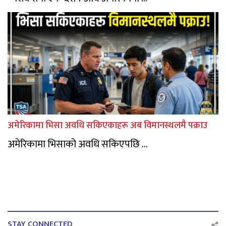
अमेरिकामा भिसा अवधि सकिएकाहरू अब विमानस्थलमै पक्राउ
अमेरिकामा भिसाको अवधि सकिएपछि ...
STAY CONNECTED