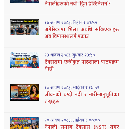
नेपालीहरूको नयाँ ‘ड्रिम डेस्टिनेसन’?
१४ श्रावण २०८३, बिहीबार ०१:५५
अमेरिकामा भिसा अवधि सकिएकाहरू
अब विमानस्थलमै पक्राउ
१३ श्रावण २०८३, बुधबार २३:५०
टेक्ससमा एकीकृत पाठशाला पाठयक्रम
गेाष्ठी
१० श्रावण २०८३, आईतवार १७:५२
जीवनको बग्दो नदी र नारी-अनुभूतिका
तरङ्गहरू
१० श्रावण २०८३, आईतवार ००:००
नेपाली समाज टेक्सास (NST) समर