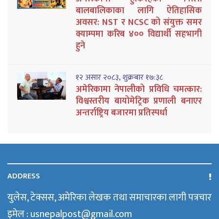
बालबालिकाका लागि ऐतिहासिक
अवसर: NST र NCSC को संयुक्त समर
क्याम्पमा करिब ४०० विद्यार्थी सहभागी
हुने
१२ असार २०८३, शुक्रबार १७:३८
अमेरिकामा नेपालीको प्रविधि चमत्कार:
विश्वस्तरीय बायोमेट्रिक प्रणाली बनाएर
अन्तर्राष्ट्रिय बजारमा प्रतिस्पर्धा
ADDRESS
युलेस, टेक्सस, अमेरिका लेखक तथा समाचारका लागी पत्रचार
इमेल : usnepalpost@gmail.com