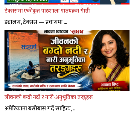
टेक्ससमा एकीकृत पाठशाला पाठयक्रम गेाष्ठी
ड्यालस, टेक्सस — प्रवासमा ...
जीवनको बग्दो नदी र नारी-अनुभूतिका तरङ्गहरू
अमेरिकामा बसोबास गर्दै साहित्य, ...