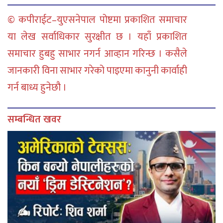
© कपीराईट–युएसनेपाल पोष्टमा प्रकाशित समाचार
या लेख सर्वाधिकार सुरक्षीत छ । यहाँ प्रकाशित
समाचार हुबहु साभार नगर्न आव्हान गरिन्छ । कसैले
जानकारी विना साभार गरेको पाइएमा कानुनी कार्वाही
गर्न बाध्य हुनेछौ ।
सम्बन्धित खवर