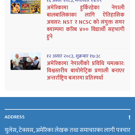
१६ असार २०८३, मंगलवार १४:०९
अमेरिकामा हुर्किरहेका नेपाली
बालबालिकाका लागि ऐतिहासिक
अवसर: NST र NCSC को संयुक्त समर
क्याम्पमा करिब ४०० विद्यार्थी सहभागी
हुने
१२ असार २०८३, शुक्रबार १७:३८
अमेरिकामा नेपालीको प्रविधि चमत्कार:
विश्वस्तरीय बायोमेट्रिक प्रणाली बनाएर
अन्तर्राष्ट्रिय बजारमा प्रतिस्पर्धा
ADDRESS
युलेस, टेक्सस, अमेरिका लेखक तथा समाचारका लागी पत्रचार