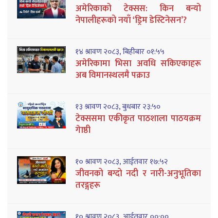
अमेरिकाको टेक्सस: किन बन्यो
नेपालीहरूको नयाँ ‘ड्रिम डेस्टिनेसन’?
१४ श्रावण २०८३, बिहीबार ०१:५५
अमेरिकामा भिसा अवधि सकिएकाहरू
अब विमानस्थलमै पक्राउ
१३ श्रावण २०८३, बुधबार २३:५०
टेक्ससमा एकीकृत पाठशाला पाठयक्रम
गेाष्ठी
१० श्रावण २०८३, आईतवार १७:५२
जीवनको बग्दो नदी र नारी-अनुभूतिका
तरङ्गहरू
१० श्रावण २०८३, आईतवार ००:००