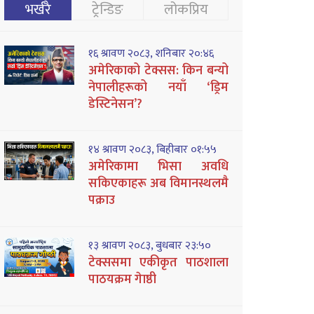
भर्खरै
ट्रेन्डिङ
लोकप्रिय
१६ श्रावण २०८३, शनिबार २०:४६
अमेरिकाको टेक्सस: किन बन्यो
नेपालीहरूको नयाँ ‘ड्रिम
डेस्टिनेसन’?
१४ श्रावण २०८३, बिहीबार ०१:५५
अमेरिकामा भिसा अवधि
सकिएकाहरू अब विमानस्थलमै
पक्राउ
१३ श्रावण २०८३, बुधबार २३:५०
टेक्ससमा एकीकृत पाठशाला
पाठयक्रम गेाष्ठी