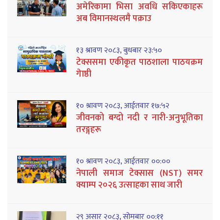
अमेरिकामा भिसा अवधि सकिएकाहरू
अब विमानस्थलमै पक्राउ
१३ श्रावण २०८३, बुधबार २३:५०
टेक्ससमा एकीकृत पाठशाला पाठयक्रम
गेाष्ठी
१० श्रावण २०८३, आईतवार १७:५२
जीवनको बग्दो नदी र नारी-अनुभूतिका
तरङ्गहरू
१० श्रावण २०८३, आईतवार ००:००
नेपाली समाज टेक्सास (NST) समर
क्याम्प २०२६ उत्साहका साथ जारी
२९ असार २०८३, सोमबार ००:११