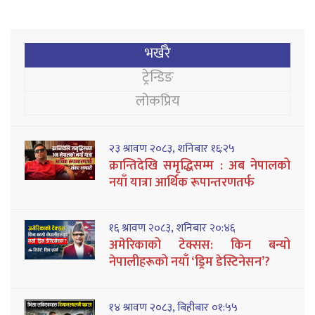
भर्खरै
ट्रेन्डिङ
लोकप्रिय
२३ श्रावण २०८३, शनिबार १६:२५
क्रान्तिदेखि समृद्धिसम्म : अब नेपालको
नयाँ यात्रा आर्थिक रूपान्तरणतर्फ
१६ श्रावण २०८३, शनिबार २०:४६
अमेरिकाको टेक्सस: किन बन्यो
नेपालीहरूको नयाँ ‘ड्रिम डेस्टिनेसन’?
१४ श्रावण २०८३, बिहीबार ०१:५५