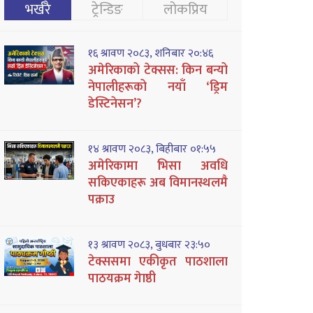
भर्खरै
ट्रेन्डिङ
लोकप्रिय
१६ श्रावण २०८३, शनिबार २०:४६
अमेरिकाको टेक्सस: किन बन्यो
नेपालीहरूको नयाँ ‘ड्रिम
डेस्टिनेसन’?
१४ श्रावण २०८३, बिहीबार ०१:५५
अमेरिकामा भिसा अवधि
सकिएकाहरू अब विमानस्थलमै
पक्राउ
१३ श्रावण २०८३, बुधबार २३:५०
टेक्ससमा एकीकृत पाठशाला
पाठयक्रम गेाष्ठी