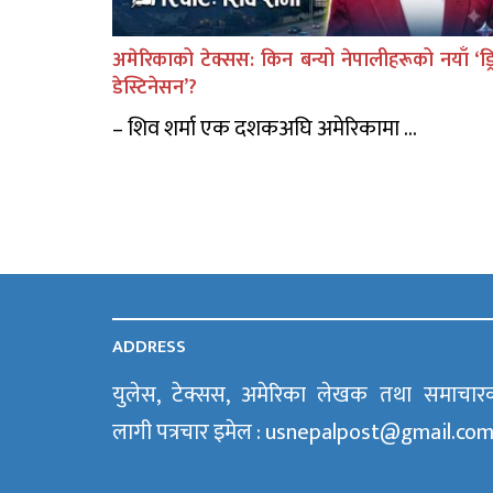
अमेरिकाको टेक्सस: किन बन्यो नेपालीहरूको नयाँ ‘ड्र
डेस्टिनेसन’?
– शिव शर्मा एक दशकअघि अमेरिकामा ...
ADDRESS
युलेस, टेक्सस, अमेरिका लेखक तथा समाचार
लागी पत्रचार इमेल : usnepalpost@gmail.co