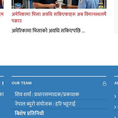
िम
अमेरिकामा भिसा अवधि सकिएकाहरू अब विमानस्थलमै
पक्राउ
अमेरिकामा भिसाको अवधि सकिएपछि ...
OUR TEAM
A
का
शिव शर्मा : प्रधानसम्पादक/प्रकाशक
m
नेपाल ब्युराे संयाेजक : हरि भट्टराई
बिशेष प्रतिनिधी