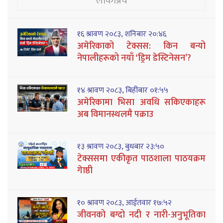
लोकप्रिय
१६ श्रावण २०८३, शनिबार २०:४६
अमेरिकाको टेक्सस: किन बन्यो
नेपालीहरूको नयाँ ‘ड्रिम डेस्टिनेसन’?
१४ श्रावण २०८३, बिहीबार ०१:५५
अमेरिकामा भिसा अवधि सकिएकाहरू
अब विमानस्थलमै पक्राउ
१३ श्रावण २०८३, बुधबार २३:५०
टेक्ससमा एकीकृत पाठशाला पाठयक्रम
गेाष्ठी
१० श्रावण २०८३, आईतवार १७:५२
जीवनको बग्दो नदी र नारी-अनुभूतिका