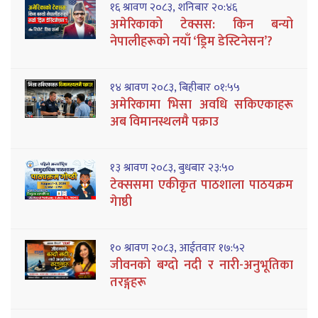
१६ श्रावण २०८३, शनिबार २०:४६
अमेरिकाको टेक्सस: किन बन्यो
नेपालीहरूको नयाँ ‘ड्रिम डेस्टिनेसन’?
१४ श्रावण २०८३, बिहीबार ०१:५५
अमेरिकामा भिसा अवधि सकिएकाहरू
अब विमानस्थलमै पक्राउ
१३ श्रावण २०८३, बुधबार २३:५०
टेक्ससमा एकीकृत पाठशाला पाठयक्रम
गेाष्ठी
१० श्रावण २०८३, आईतवार १७:५२
जीवनको बग्दो नदी र नारी-अनुभूतिका
तरङ्गहरू