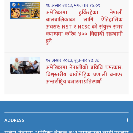
१६ असार २०८३, मंगलवार १४:०९
अमेरिकामा हुर्किरहेका नेपाली
बालबालिकाका लागि ऐतिहासिक
अवसर: NST र NCSC को संयुक्त समर
क्याम्पमा करिब ४०० विद्यार्थी सहभागी
हुने
१२ असार २०८३, शुक्रबार १७:३८
अमेरिकामा नेपालीको प्रविधि चमत्कार:
विश्वस्तरीय बायोमेट्रिक प्रणाली बनाएर
अन्तर्राष्ट्रिय बजारमा प्रतिस्पर्धा
ADDRESS