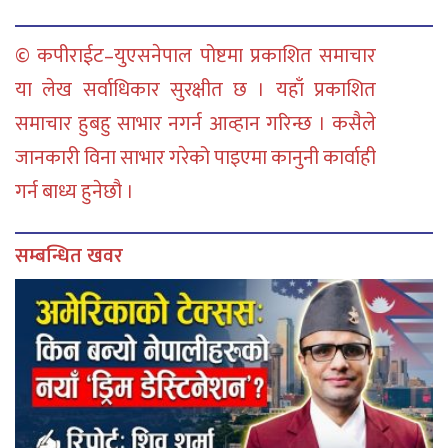
© कपीराईट–युएसनेपाल पोष्टमा प्रकाशित समाचार
या लेख सर्वाधिकार सुरक्षीत छ । यहाँ प्रकाशित
समाचार हुबहु साभार नगर्न आव्हान गरिन्छ । कसैले
जानकारी विना साभार गरेको पाइएमा कानुनी कार्वाही
गर्न बाध्य हुनेछौ ।
सम्बन्धित खवर