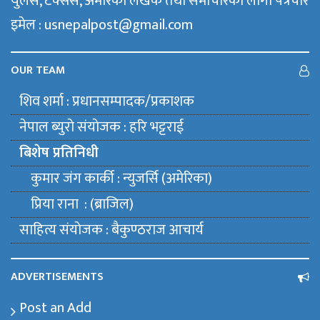
युलेस, टेक्सस, अमेरिका लेखक तथा समाचारका लागी पत्रचार
इमेल : usnepalpost@gmail.com
OUR TEAM
शिव शर्मा : प्रधानसम्पादक/प्रकाशक
नेपाल ब्युराे संयाेजक : हरि भट्टराई
बिशेष प्रतिनिधी
कुमार जंग कार्की : न्युजर्सि (अमेरिका)
प्रिया राना : (ब्राजिल)
साहित्य संयाेजक : बैकुण्ठराज आचार्य
ADVERTISEMENTS
Post an Add