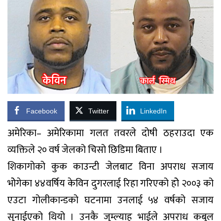
Facebook
Twitter
LinkedIn
अमेरिका– अमेरिकामा गलत तवरले दोषी ठहराउदा एक
व्यक्तिले २० वर्ष जेलको चिसो छिडिमा बिताए ।
शिकागोको कुक काउन्टी जेलबाट विना अपराध सजाय
भोेगेका ४४वर्षिय केविन दुगरलाई रिहा गरिएको होे २००३ को
एउटा गोलीकान्डको घटनामा उनलाई ५४ वर्षको सजाय
सुनाईएको थियो । उनकै जुम्ल्याह भाईले अपराध कबुल