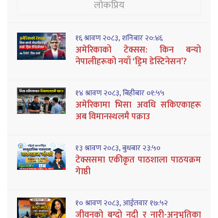
लोकप्रिय
१६ श्रावण २०८३, शनिबार २०:४६
अमेरिकाको टेक्सस: किन बन्यो
नेपालीहरूको नयाँ ‘ड्रिम डेस्टिनेसन’?
१४ श्रावण २०८३, बिहीबार ०१:५५
अमेरिकामा भिसा अवधि सकिएकाहरू
अब विमानस्थलमै पक्राउ
१३ श्रावण २०८३, बुधबार २३:५०
टेक्ससमा एकीकृत पाठशाला पाठयक्रम
गेाष्ठी
१० श्रावण २०८३, आईतवार १७:५२
जीवनको बग्दो नदी र नारी-अनुभूतिका