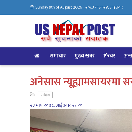
Sunday 9th of August 2026 -
२०८३ साउन २४, आइतवार
समाचार
मुख्य खबर
फिचर
अन्तर
अनेसास न्यूह्यामसायरमा स
साहित्य
२३ माघ २०७८, आईतवार २१:२०