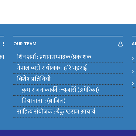
OUR TEAM
A
का
शिव शर्मा : प्रधानसम्पादक/प्रकाशक
m
नेपाल ब्युराे संयाेजक : हरि भट्टराई
बिशेष प्रतिनिधी
कुमार जंग कार्की : न्युजर्सि (अमेरिका)
प्रिया राना : (ब्राजिल)
साहित्य संयाेजक : बैकुण्ठराज आचार्य