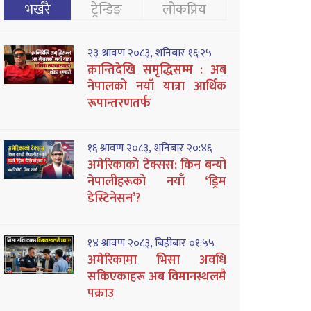
भर्खरै
ट्रेन्डिङ
लोकप्रिय
२३ श्रावण २०८३, शनिबार १६:२५
क्रान्तिदेखि समृद्धिसम्म : अब
नेपालको नयाँ यात्रा आर्थिक
रूपान्तरणतर्फ
१६ श्रावण २०८३, शनिबार २०:४६
अमेरिकाको टेक्सस: किन बन्यो
नेपालीहरूको नयाँ ‘ड्रिम
डेस्टिनेसन’?
१४ श्रावण २०८३, बिहीबार ०१:५५
अमेरिकामा भिसा अवधि
सकिएकाहरू अब विमानस्थलमै
पक्राउ