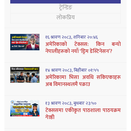
ट्रेन्डिङ
लोकप्रिय
१६ श्रावण २०८३, शनिबार २०:४६
अमेरिकाको टेक्सस: किन बन्यो
नेपालीहरूको नयाँ ‘ड्रिम डेस्टिनेसन’?
१४ श्रावण २०८३, बिहीबार ०१:५५
अमेरिकामा भिसा अवधि सकिएकाहरू
अब विमानस्थलमै पक्राउ
१३ श्रावण २०८३, बुधबार २३:५०
टेक्ससमा एकीकृत पाठशाला पाठयक्रम
गेाष्ठी