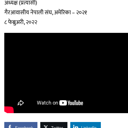
अध्यक्ष (प्रत्यासी)
गैरआवासीय नेपाली संघ, अमेरिका – २०२१
८ फेब्रुअरी, २०२२
Facebook
Twitter
LinkedIn