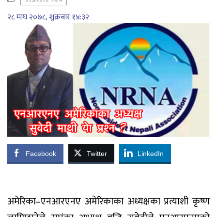
एनआरएनए विशेष
२८ माघ २०७८, शुक्रबार १४:३२
Facebook
Twitter
LinkedIn
अमेरिका–एनआरएनए अमेरिकाका अध्यक्षका प्रत्याशी कृष्ण