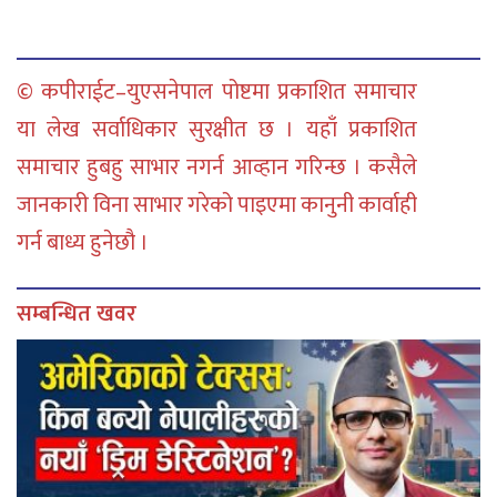
© कपीराईट–युएसनेपाल पोष्टमा प्रकाशित समाचार
या लेख सर्वाधिकार सुरक्षीत छ । यहाँ प्रकाशित
समाचार हुबहु साभार नगर्न आव्हान गरिन्छ । कसैले
जानकारी विना साभार गरेको पाइएमा कानुनी कार्वाही
गर्न बाध्य हुनेछौ ।
सम्बन्धित खवर