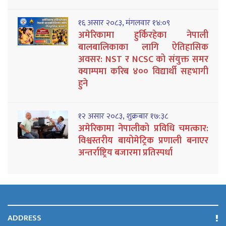
१६ असार २०८३, मंगलवार १४:०९
अमेरिकामा हुर्किरहेका नेपाली
बालबालिकाका लागि ऐतिहासिक
अवसर: NST र NCSC को संयुक्त समर
क्याम्पमा करिब ४०० विद्यार्थी सहभागी
हुने
१२ असार २०८३, शुक्रबार १७:३८
अमेरिकामा नेपालीको प्रविधि चमत्कार:
विश्वस्तरीय बायोमेट्रिक प्रणाली बनाएर
अन्तर्राष्ट्रिय बजारमा प्रतिस्पर्धा
ADDRESS