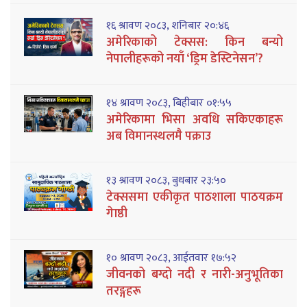
१६ श्रावण २०८३, शनिबार २०:४६
अमेरिकाको टेक्सस: किन बन्यो
नेपालीहरूको नयाँ ‘ड्रिम डेस्टिनेसन’?
१४ श्रावण २०८३, बिहीबार ०१:५५
अमेरिकामा भिसा अवधि सकिएकाहरू
अब विमानस्थलमै पक्राउ
१३ श्रावण २०८३, बुधबार २३:५०
टेक्ससमा एकीकृत पाठशाला पाठयक्रम
गेाष्ठी
१० श्रावण २०८३, आईतवार १७:५२
जीवनको बग्दो नदी र नारी-अनुभूतिका
तरङ्गहरू