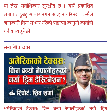
या लेख सर्वाधिकार सुरक्षीत छ । यहाँ प्रकाशित
समाचार हुबहु साभार नगर्न आव्हान गरिन्छ । कसैले
जानकारी विना साभार गरेको पाइएमा कानुनी कार्वाही
गर्न बाध्य हुनेछौ ।
सम्बन्धित खवर
अमेरिकाको टेक्सस: किन बन्यो नेपालीहरूको नयाँ ‘ड्रिम