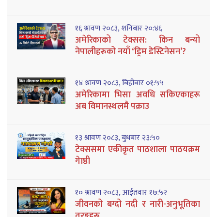
१६ श्रावण २०८३, शनिबार २०:४६
अमेरिकाको टेक्सस: किन बन्यो
नेपालीहरूको नयाँ ‘ड्रिम डेस्टिनेसन’?
१४ श्रावण २०८३, बिहीबार ०१:५५
अमेरिकामा भिसा अवधि सकिएकाहरू
अब विमानस्थलमै पक्राउ
१३ श्रावण २०८३, बुधबार २३:५०
टेक्ससमा एकीकृत पाठशाला पाठयक्रम
गेाष्ठी
१० श्रावण २०८३, आईतवार १७:५२
जीवनको बग्दो नदी र नारी-अनुभूतिका
तरङ्गहरू