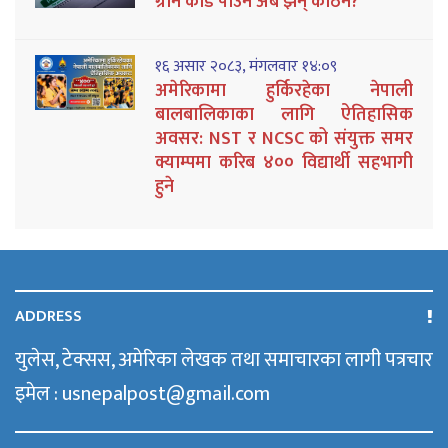
ग्रीन कार्ड पाउन अब झन् कठिन?
१६ असार २०८३, मंगलवार १४:०९
अमेरिकामा हुर्किरहेका नेपाली
बालबालिकाका लागि ऐतिहासिक
अवसर: NST र NCSC को संयुक्त समर
क्याम्पमा करिब ४०० विद्यार्थी सहभागी
हुने
ADDRESS
युलेस, टेक्सस, अमेरिका लेखक तथा समाचारका लागी पत्रचार
इमेल : usnepalpost@gmail.com