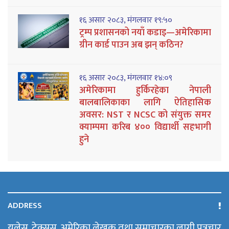
१६ असार २०८३, मंगलवार १९:५०
ट्रम्प प्रशासनको नयाँ कडाइ—अमेरिकामा
ग्रीन कार्ड पाउन अब झन् कठिन?
१६ असार २०८३, मंगलवार १४:०९
अमेरिकामा हुर्किरहेका नेपाली
बालबालिकाका लागि ऐतिहासिक
अवसर: NST र NCSC को संयुक्त समर
क्याम्पमा करिब ४०० विद्यार्थी सहभागी
हुने
ADDRESS
युलेस, टेक्सस, अमेरिका लेखक तथा समाचारका लागी पत्रचार