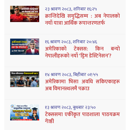
२३ श्रावण २०८३, शनिबार १६:२५
क्रान्तिदेखि समृद्धिसम्म : अब नेपालको
नयाँ यात्रा आर्थिक रूपान्तरणतर्फ
१६ श्रावण २०८३, शनिबार २०:४६
अमेरिकाको टेक्सस: किन बन्यो
नेपालीहरूको नयाँ ‘ड्रिम डेस्टिनेसन’?
१४ श्रावण २०८३, बिहीबार ०१:५५
अमेरिकामा भिसा अवधि सकिएकाहरू
अब विमानस्थलमै पक्राउ
१३ श्रावण २०८३, बुधबार २३:५०
टेक्ससमा एकीकृत पाठशाला पाठयक्रम
गेाष्ठी