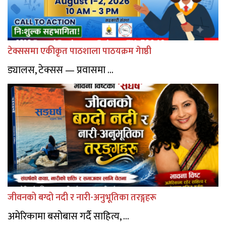
टेक्ससमा एकीकृत पाठशाला पाठयक्रम गेाष्ठी
ड्यालस, टेक्सस — प्रवासमा ...
जीवनको बग्दो नदी र नारी-अनुभूतिका तरङ्गहरू
अमेरिकामा बसोबास गर्दै साहित्य, ...