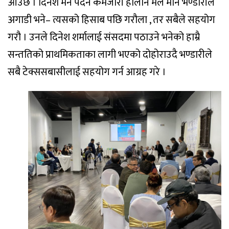
आउछ । दिनेश मन पदैन कमजोरी होलान मैले माने भण्डारीले
अगाडी भने– त्यसको हिसाब पछि गरौला , तर सबैले सहयोग
गरौ । उनले दिनेश शर्मालाई संसदमा पठाउने भनेको हाम्रै
सन्ततिको प्राथमिकताका लागी भएको दोहोराउदै भण्डारीले
सबै टेक्ससबासीलाई सहयोग गर्न आग्रह गरे ।