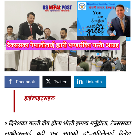
Facebook
Twitter
LinkedIn
हाईलाइट्सहरु
॰
दिनेशका गल्ती दोष होला भोली झगडा गर्नुहोला, टेक्ससका
साथीहरुलाई यही भन्न आएको हु“–अहिलेलाई दिनेश