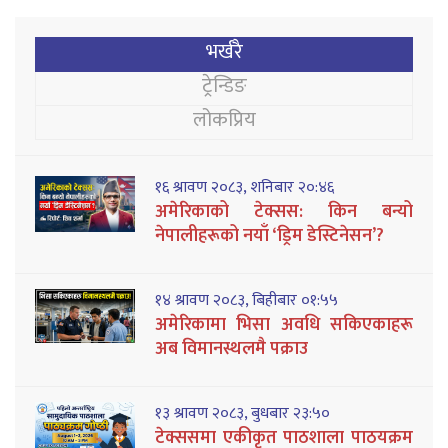
भर्खरै
ट्रेन्डिङ
लोकप्रिय
१६ श्रावण २०८३, शनिबार २०:४६
अमेरिकाको टेक्सस: किन बन्यो
नेपालीहरूको नयाँ ‘ड्रिम डेस्टिनेसन’?
१४ श्रावण २०८३, बिहीबार ०१:५५
अमेरिकामा भिसा अवधि सकिएकाहरू
अब विमानस्थलमै पक्राउ
१३ श्रावण २०८३, बुधबार २३:५०
टेक्ससमा एकीकृत पाठशाला पाठयक्रम