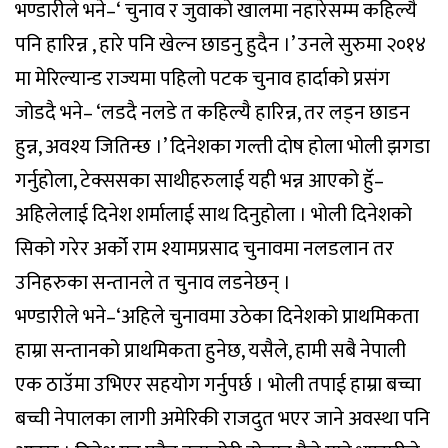
भण्डारीले भने–‘ चुनाव र जुवाको खालमा नहारेसम्म कहिल्यै
पनि हारिन्न , हारे पनि खेल्न छाडनु हुदैन ।’ उनले सुरुमा २०१४
मा मेरिल्यान्ड राज्यमा पहिलो पटक चुनाव हार्दाको प्रसंग
जोडदै भने– ‘लडदै नलडे त कहिल्यै हारिन्न, तर लड्न छाडन
हुन्न, अवश्य जितिन्छ ।’ दिनेशका गल्ती दोष होला भोली झगडा
गर्नुहोला, टेक्ससका साथीहरुलाई यही भन्न आएको हॅु–
अहिलेलाई दिनेश शर्मालाई साथ दिनुहोला । भोली दिनेशको
सिको गरेर अर्को राम श्यामप्रसाद चुनावमा नलडलान तर
उनिहरुका सन्तानले त चुनाव लडनेछन् ।
भण्डारीले भने–‘अहिले चुनावमा उठेका दिनेशको प्राथमिकता
हाम्रा सन्तानको प्राथमिकता हुनेछ, यसैले, हामी सबै नेपाली
एक ठाउॅमा उभिएर सहयोग गर्नुपर्छ । भोली तपाई हाम्रा बच्चा
बच्ची नेपालका लागी अमेरिकी राजदुत भएर जाने अवस्था पनि