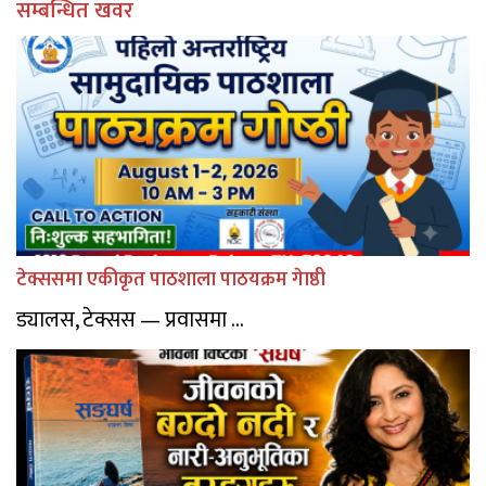
सम्बन्धित खवर
टेक्ससमा एकीकृत पाठशाला पाठयक्रम गेाष्ठी
ड्यालस, टेक्सस — प्रवासमा ...