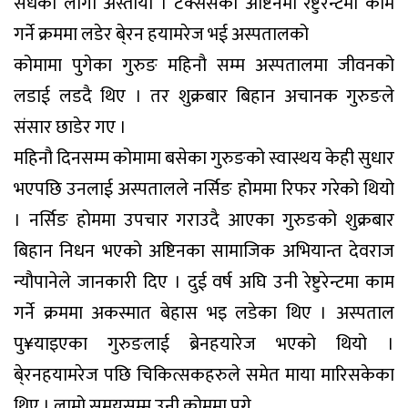
सधैका लागी अस्तायो । टेक्ससको अष्टिनमा रेष्टुरेन्टमा काम
गर्ने क्रममा लडेर बे्रन हयामरेज भई अस्पतालको
कोमामा पुगेका गुरुङ महिनौ सम्म अस्पतालमा जीवनको
लडाई लडदै थिए । तर शुक्रबार बिहान अचानक गुरुङले
संसार छाडेर गए ।
महिनौ दिनसम्म कोमामा बसेका गुरुङको स्वास्थय केही सुधार
भएपछि उनलाई अस्पतालले नर्सिङ होममा रिफर गरेको थियो
। नर्सिङ होममा उपचार गराउदै आएका गुरुङको शुक्रबार
बिहान निधन भएको अष्टिनका सामाजिक अभियान्त देवराज
न्यौपानेले जानकारी दिए । दुई वर्ष अघि उनी रेष्टुरेन्टमा काम
गर्ने क्रममा अकस्मात बेहास भइ लडेका थिए । अस्पताल
पु¥याइएका गुरुङलाई ब्रेनहयारेज भएको थियो ।
बे्रनहयामरेज पछि चिकित्सकहरुले समेत माया मारिसकेका
थिए । लामो समयसम्म उनी कोममा पुगे