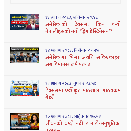
१६ श्रावण २०८३, शनिबार २०:४६
अमेरिकाको टेक्सस: किन बन्यो
नेपालीहरूको नयाँ ‘ड्रिम डेस्टिनेसन’?
१४ श्रावण २०८३, बिहीबार ०१:५५
अमेरिकामा भिसा अवधि सकिएकाहरू
अब विमानस्थलमै पक्राउ
१३ श्रावण २०८३, बुधबार २३:५०
टेक्ससमा एकीकृत पाठशाला पाठयक्रम
गेाष्ठी
१० श्रावण २०८३, आईतवार १७:५२
जीवनको बग्दो नदी र नारी-अनुभूतिका
तरङ्गहरू