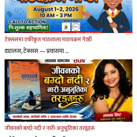
टेक्ससमा एकीकृत पाठशाला पाठयक्रम गेाष्ठी
ड्यालस, टेक्सस — प्रवासमा ...
जीवनको बग्दो नदी र नारी-अनुभूतिका तरङ्गहरू