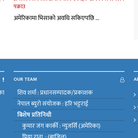
पक्राउ
अमेरिकामा भिसाको अवधि सकिएपछि ...
OUR TEAM
A
का
शिव शर्मा : प्रधानसम्पादक/प्रकाशक
m
नेपाल ब्युराे संयाेजक : हरि भट्टराई
बिशेष प्रतिनिधी
कुमार जंग कार्की : न्युजर्सि (अमेरिका)
प्रिया राना : (ब्राजिल)