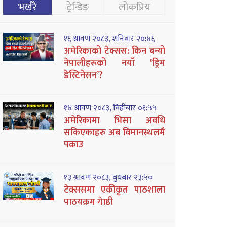
भर्खरै
ट्रेन्डिङ
लोकप्रिय
१६ श्रावण २०८३, शनिबार २०:४६
अमेरिकाको टेक्सस: किन बन्यो
नेपालीहरूको नयाँ ‘ड्रिम
डेस्टिनेसन’?
१४ श्रावण २०८३, बिहीबार ०१:५५
अमेरिकामा भिसा अवधि
सकिएकाहरू अब विमानस्थलमै
पक्राउ
१३ श्रावण २०८३, बुधबार २३:५०
टेक्ससमा एकीकृत पाठशाला
पाठयक्रम गेाष्ठी