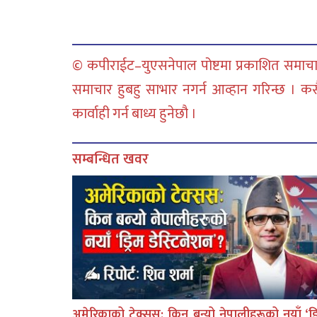
© कपीराईट–युएसनेपाल पोष्टमा प्रकाशित समाचार
समाचार हुबहु साभार नगर्न आव्हान गरिन्छ । क
कार्वाही गर्न बाध्य हुनेछौ ।
सम्बन्धित खवर
अमेरिकाको टेक्सस: किन बन्यो नेपालीहरूको नयाँ ‘ड्र