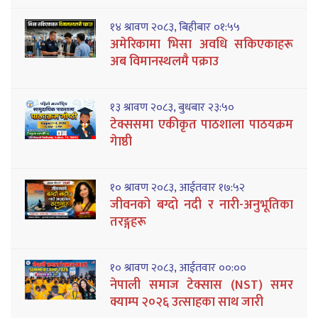
१४ श्रावण २०८३, बिहीबार ०१:५५
अमेरिकामा भिसा अवधि सकिएकाहरू
अब विमानस्थलमै पक्राउ
१३ श्रावण २०८३, बुधबार २३:५०
टेक्ससमा एकीकृत पाठशाला पाठयक्रम
गेाष्ठी
१० श्रावण २०८३, आईतवार १७:५२
जीवनको बग्दो नदी र नारी-अनुभूतिका
तरङ्गहरू
१० श्रावण २०८३, आईतवार ००:००
नेपाली समाज टेक्सास (NST) समर
क्याम्प २०२६ उत्साहका साथ जारी