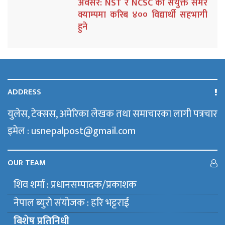
अवसर: NST र NCSC को संयुक्त समर
क्याम्पमा करिब ४०० विद्यार्थी सहभागी
हुने
ADDRESS
युलेस, टेक्सस, अमेरिका लेखक तथा समाचारका लागी पत्रचार
इमेल : usnepalpost@gmail.com
OUR TEAM
शिव शर्मा : प्रधानसम्पादक/प्रकाशक
नेपाल ब्युराे संयाेजक : हरि भट्टराई
बिशेष प्रतिनिधी