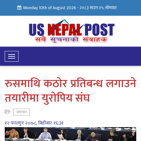
Monday 10th of August 2026 -
२०८३ साउन २५, सोमवार
Toggle
Navigation
रुसमाथि कठोर प्रतिबन्ध लगाउने
तयारीमा युरोपिय संघ
समाचार
१२ फाल्गुन २०७८, बिहीबार १६:३१