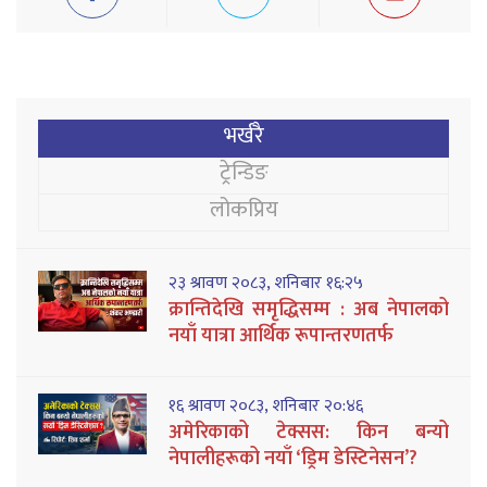
भर्खरै
ट्रेन्डिङ
लोकप्रिय
२३ श्रावण २०८३, शनिबार १६:२५
क्रान्तिदेखि समृद्धिसम्म : अब नेपालको
नयाँ यात्रा आर्थिक रूपान्तरणतर्फ
१६ श्रावण २०८३, शनिबार २०:४६
अमेरिकाको टेक्सस: किन बन्यो
नेपालीहरूको नयाँ ‘ड्रिम डेस्टिनेसन’?