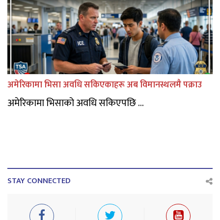
अमेरिकामा भिसा अवधि सकिएकाहरू अब विमानस्थलमै पक्राउ
अमेरिकामा भिसाको अवधि सकिएपछि ...
STAY CONNECTED