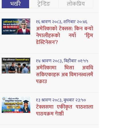
भर्खरै
ट्रेन्डिङ
लोकप्रिय
१६ श्रावण २०८३, शनिबार २०:४६
अमेरिकाको टेक्सस: किन बन्यो
नेपालीहरूको नयाँ ‘ड्रिम
डेस्टिनेसन’?
१४ श्रावण २०८३, बिहीबार ०१:५५
अमेरिकामा भिसा अवधि
सकिएकाहरू अब विमानस्थलमै
पक्राउ
१३ श्रावण २०८३, बुधबार २३:५०
टेक्ससमा एकीकृत पाठशाला
पाठयक्रम गेाष्ठी