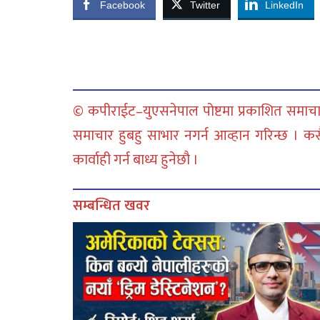
Facebook
Twitter
LinkedIn
© कपीराईट–युएसनेपाल पोष्टमा प्रकाशित समाचार
समाचार हुबहु साभार नगर्न आव्हान गरिन्छ । क
कार्वाही गर्न बाध्य हुनेछौ ।
सम्बन्धित खवर