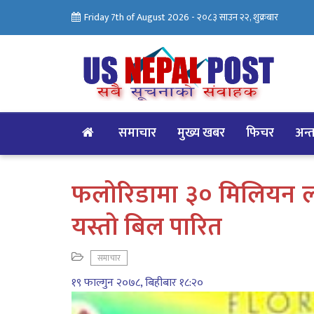
Friday 7th of August 2026 -
२०८३ साउन २२, शुक्रबार
समाचार
मुख्य खबर
फिचर
अन्तर
फलोरिडामा ३० मिलियन लो
यस्तो बिल पारित
समाचार
१९ फाल्गुन २०७८, बिहीबार १८:२०