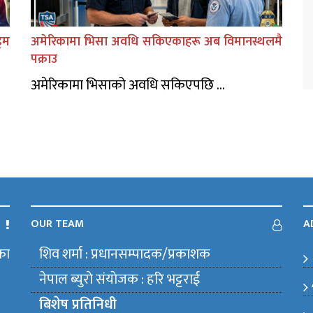
िम
अमेरिकामा भिसा अवधि सकिएकाहरू अब विमानस्थलमै
पक्राउ
अमेरिकामा भिसाको अवधि सकिएपछि ...
OUR TEAM
A
का
शिव शर्मा : प्रधानसम्पादक/प्रकाशक
m
नेपाल ब्युराे संयाेजक : हरि भट्टराई
बिशेष प्रतिनिधी