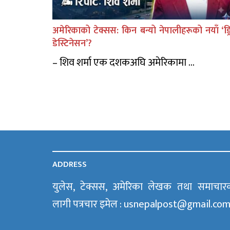
अमेरिकाको टेक्सस: किन बन्यो नेपालीहरूको नयाँ ‘ड्र
डेस्टिनेसन’?
– शिव शर्मा एक दशकअघि अमेरिकामा ...
ADDRESS
युलेस, टेक्सस, अमेरिका लेखक तथा समाचार
लागी पत्रचार इमेल : usnepalpost@gmail.co