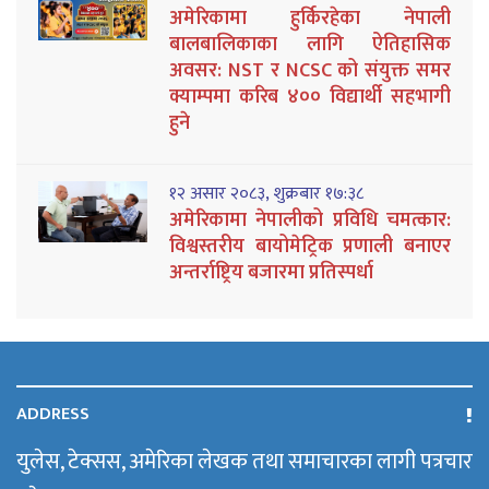
अमेरिकामा हुर्किरहेका नेपाली
बालबालिकाका लागि ऐतिहासिक
अवसर: NST र NCSC को संयुक्त समर
क्याम्पमा करिब ४०० विद्यार्थी सहभागी
हुने
१२ असार २०८३, शुक्रबार १७:३८
अमेरिकामा नेपालीको प्रविधि चमत्कार:
विश्वस्तरीय बायोमेट्रिक प्रणाली बनाएर
अन्तर्राष्ट्रिय बजारमा प्रतिस्पर्धा
ADDRESS
युलेस, टेक्सस, अमेरिका लेखक तथा समाचारका लागी पत्रचार