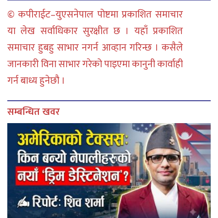
© कपीराईट–युएसनेपाल पोष्टमा प्रकाशित समाचार
या लेख सर्वाधिकार सुरक्षीत छ । यहाँ प्रकाशित
समाचार हुबहु साभार नगर्न आव्हान गरिन्छ । कसैले
जानकारी विना साभार गरेको पाइएमा कानुनी कार्वाही
गर्न बाध्य हुनेछौ ।
सम्बन्धित खवर