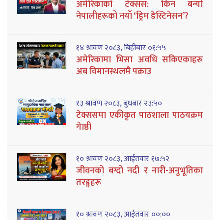
अमेरिकाको टेक्सस: किन बन्यो
नेपालीहरूको नयाँ ‘ड्रिम डेस्टिनेसन’?
१४ श्रावण २०८३, बिहीबार ०१:५५
अमेरिकामा भिसा अवधि सकिएकाहरू
अब विमानस्थलमै पक्राउ
१३ श्रावण २०८३, बुधबार २३:५०
टेक्ससमा एकीकृत पाठशाला पाठयक्रम
गेाष्ठी
१० श्रावण २०८३, आईतवार १७:५२
जीवनको बग्दो नदी र नारी-अनुभूतिका
तरङ्गहरू
१० श्रावण २०८३, आईतवार ००:००