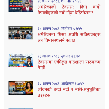
१६ श्रावण २०८३, शनिबार २०:४६
अमेरिकाको टेक्सस: किन बन्यो
नेपालीहरूको नयाँ ‘ड्रिम डेस्टिनेसन’?
१४ श्रावण २०८३, बिहीबार ०१:५५
अमेरिकामा भिसा अवधि सकिएकाहरू
अब विमानस्थलमै पक्राउ
१३ श्रावण २०८३, बुधबार २३:५०
टेक्ससमा एकीकृत पाठशाला पाठयक्रम
गेाष्ठी
१० श्रावण २०८३, आईतवार १७:५२
जीवनको बग्दो नदी र नारी-अनुभूतिका
तरङ्गहरू