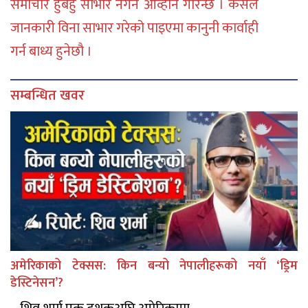
समाचार हुबहु साभार नगर्न आव्हान गरिन्छ । कसैले
जानकारी विना साभार गरेको पाइएमा कानुनी कार्वाही
गर्न बाध्य हुनेछौ ।
सम्बन्धित खवर
अमेरिकाको टेक्सस: किन बन्यो नेपालीहरूको नयाँ ‘ड्रिम
डेस्टिनेसन’?